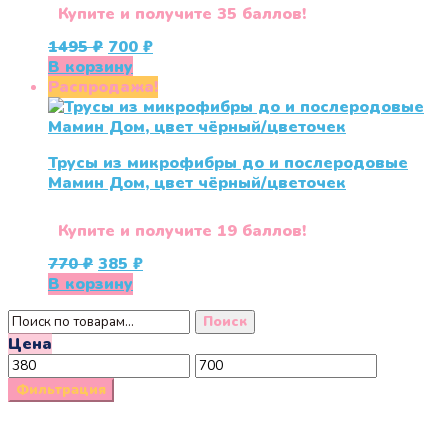
Купите и получите 35 баллов!
Первоначальная
Текущая
1495
₽
700
₽
цена
цена:
В корзину
составляла
700 ₽.
Распродажа!
1495 ₽.
Трусы из микрофибры до и послеродовые
Мамин Дом, цвет чёрный/цветочек
Купите и получите 19 баллов!
Первоначальная
Текущая
770
₽
385
₽
цена
цена:
В корзину
составляла
385 ₽.
Искать:
770 ₽.
Поиск
Цена
Минимальная
Максимальная
цена
цена
Фильтрация