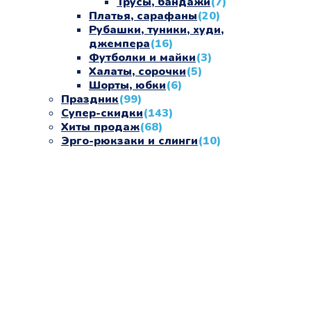
Трусы, бандажи
(7)
Платья, сарафаны
(20)
Рубашки, туники, худи,
джемпера
(16)
Футболки и майки
(3)
Халаты, сорочки
(5)
Шорты, юбки
(6)
Праздник
(99)
Супер-скидки
(143)
Хиты продаж
(68)
Эрго-рюкзаки и слинги
(10)
«СлингЛайф: Ушки Макушки» предлагает широкий
выбор качественных детских товаров от лучших
мировых производителей по низким ценам. Мы знаем,
что мамочкам некогда бегать по магазинам и торговым
центрам в поисках качественной одежды, игрушек и
различных детских принадлежностей. Поэтому мы
создали удобный интернет-магазин товаров для детей
и будущих мам.