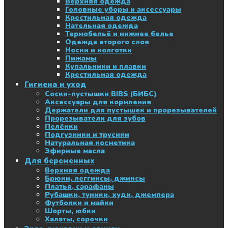
Верхняя одежда
Головные уборы и аксессуары
Крестильная одежда
Нательная одежда
Термобельё и нижнее белье
Одежда второго слоя
Носки и колготки
Пижамы
Купальники и плавки
Крестильная одежда
Гигиена и уход
Соски-пустышки BIBS (БИБС)
Аксессуары для кормления
Держатели для пустышек и прорезывателей
Прорезыватели для зубов
Пелёнки
Подгузники и трусики
Натуральная косметика
Эфирные масла
Для беременных
Верхняя одежда
Брюки, леггинсы, джинсы
Платья, сарафаны
Рубашки, туники, худи, джемпера
Футболки и майки
Шорты, юбки
Халаты, сорочки