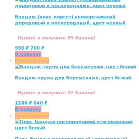
Бандаж (пояс-корсет) универсальный
дородовый и послеродовый, цвет черный
Купите и получите 35 баллов!
Первоначальная
Текущая
990
₽
700
₽
цена
цена:
В корзину
составляла
700 ₽.
Распродажа!
990 ₽.
Бандаж-трусы для беременных, цвет белый
Купите и получите 32 баллов!
Первоначальная
Текущая
1280
₽
640
₽
цена
цена:
В корзину
составляла
640 ₽.
Распродажа!
1280 ₽.