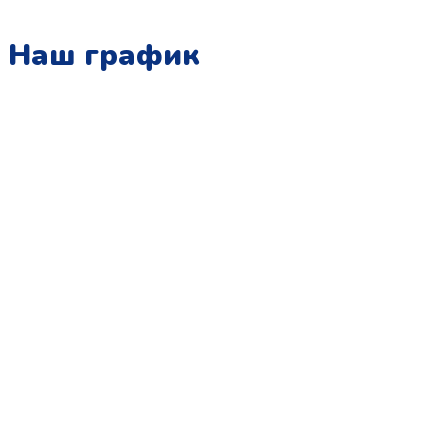
Наш график
Понедельник:
с 10:00 до 15:00
Вторник:
с 13:00 до 19:00
Среда:
с 10:00 до 15:00
Четверг:
с 13:00 до 19:00
Пятница:
с 10:00 до 15:00
Суббота:
с 12:00 до 18:00
Воскресенье:
в офисе выходной