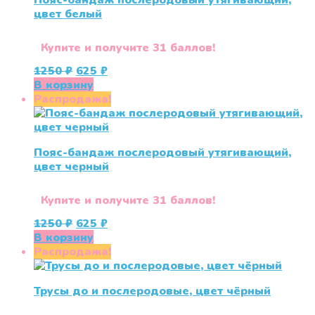
Пояс-бандаж послеродовый утягивающий,
цвет белый
Купите и получите 31 баллов!
Первоначальная
Текущая
1250
₽
625
₽
цена
цена:
В корзину
составляла
625 ₽.
Распродажа!
1250 ₽.
Пояс-бандаж послеродовый утягивающий,
цвет черный
Купите и получите 31 баллов!
Первоначальная
Текущая
1250
₽
625
₽
цена
цена:
В корзину
составляла
625 ₽.
Распродажа!
1250 ₽.
Трусы до и послеродовые, цвет чёрный