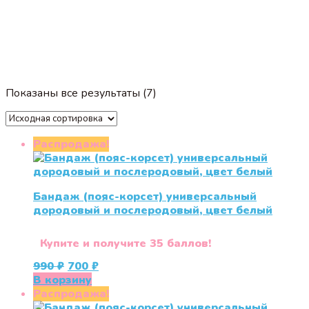
Показаны все результаты (7)
Распродажа!
Бандаж (пояс-корсет) универсальный
дородовый и послеродовый, цвет белый
Купите и получите 35 баллов!
Первоначальная
Текущая
990
₽
700
₽
цена
цена:
В корзину
составляла
700 ₽.
Распродажа!
990 ₽.