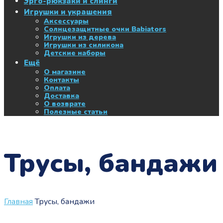
Эрго-рюкзаки и слинги
Игрушки и украшения
Аксессуары
Солнцезащитные очки Babiators
Игрушки из дерева
Игрушки из силикона
Детские наборы
Ещё
О магазине
Контакты
Оплата
Доставка
О возврате
Полезные статьи
Трусы, бандажи
Главная
Трусы, бандажи