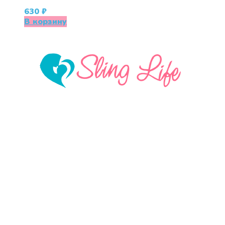
630
₽
В корзину
«СлингЛайф: Ушки Макушки» предлагает широкий
выбор качественных детских товаров от лучших
мировых производителей по низким ценам. Мы
знаем, что мамочкам некогда бегать по магазинам и
торговым центрам в поисках качественной одежды,
игрушек и различных детских принадлежностей.
Поэтому мы создали удобный интернет-магазин
товаров для детей и будущих мам.
Политика конфиденциальности