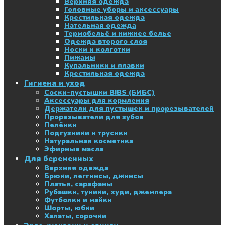
Верхняя одежда
Головные уборы и аксессуары
Крестильная одежда
Нательная одежда
Термобельё и нижнее белье
Одежда второго слоя
Носки и колготки
Пижамы
Купальники и плавки
Крестильная одежда
Гигиена и уход
Соски-пустышки BIBS (БИБС)
Аксессуары для кормления
Держатели для пустышек и прорезывателей
Прорезыватели для зубов
Пелёнки
Подгузники и трусики
Натуральная косметика
Эфирные масла
Для беременных
Верхняя одежда
Брюки, леггинсы, джинсы
Платья, сарафаны
Рубашки, туники, худи, джемпера
Футболки и майки
Шорты, юбки
Халаты, сорочки