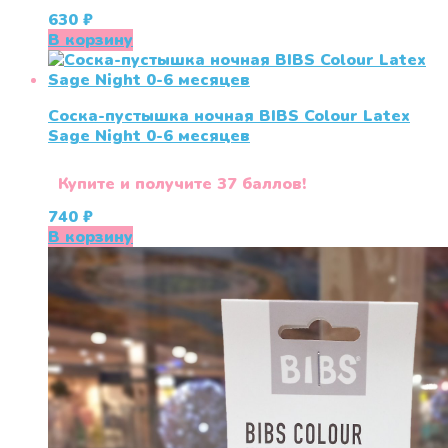
630
₽
В корзину
Соска-пустышка ночная BIBS Colour Latex
Sage Night 0-6 меcяцев
Купите и получите 37 баллов!
740
₽
В корзину