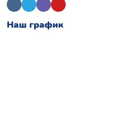
Наш график
Понедельник:
с 10:00 до 15:00
Вторник:
с 13:00 до 19:00
Среда:
с 10:00 до 15:00
Четверг:
с 13:00 до 19:00
Пятница:
с 10:00 до 15:00
Суббота:
с 12:00 до 18:00
Воскресенье:
в офисе выходной