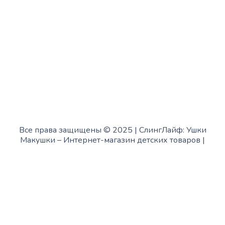
Суббота:
с 12:00 до 18:00
Воскресенье:
в офисе выходной
Все права защищены © 2025 | СлингЛайф: Ушки
Макушки –
Интернет-магазин детских товаров
|
Fofanov.su