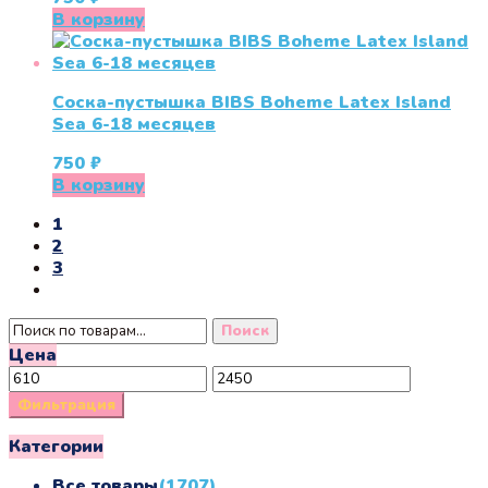
В корзину
Соска-пустышка BIBS Boheme Latex Island
Sea 6-18 месяцев
750
₽
В корзину
1
2
3
Искать:
Поиск
Цена
Минимальная
Максимальная
цена
цена
Фильтрация
Категории
Все товары
(1707)