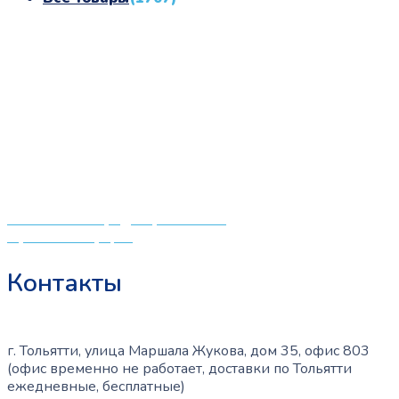
«СлингЛайф: Ушки Макушки» предлагает широкий
выбор качественных детских товаров от лучших
мировых производителей по низким ценам. Мы знаем,
что мамочкам некогда бегать по магазинам и торговым
центрам в поисках качественной одежды, игрушек и
различных детских принадлежностей. Поэтому мы
создали удобный интернет-магазин товаров для детей
и будущих мам.
Политика конфиденциальности
Публичная оферта
Контакты
г. Тольятти, улица Маршала Жукова, дом 35, офис 803
(офис временно не работает, доставки по Тольятти
ежедневные, бесплатные)