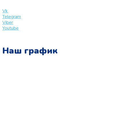
info@slinglife.ru
Vk
Telegram
Viber
Youtube
Наш график
Понедельник:
с 10:00 до 15:00
Вторник:
с 13:00 до 19:00
Среда:
с 10:00 до 15:00
Четверг:
с 13:00 до 19:00
Пятница:
с 10:00 до 15:00