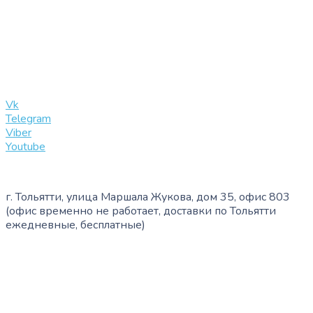
+7 (909) 365-40-53
info@slinglife.ru
Vk
Telegram
Viber
Youtube
г. Тольятти, улица Маршала Жукова, дом 35, офис 803
(офис временно не работает, доставки по Тольятти
ежедневные, бесплатные)
+7 (909) 365-40-53