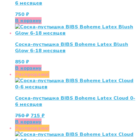
6 месяцев
750
₽
В корзину
Соска-пустышка BIBS Boheme Latex Blush
Glow 6-18 месяцев
850
₽
В корзину
Распродажа!
Соска-пустышка BIBS Boheme Latex Cloud 0-
6 месяцев
Первоначальная
Текущая
750
₽
715
₽
цена
цена:
В корзину
составляла
715 ₽.
Распродажа!
750 ₽.