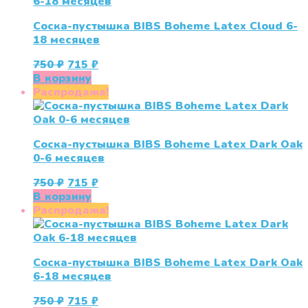
Соска-пустышка BIBS Boheme Latex Cloud 6-
18 месяцев
Первоначальная
Текущая
750
₽
715
₽
цена
цена:
В корзину
составляла
715 ₽.
Распродажа!
750 ₽.
Соска-пустышка BIBS Boheme Latex Dark Oak
0-6 месяцев
Первоначальная
Текущая
750
₽
715
₽
цена
цена:
В корзину
составляла
715 ₽.
Распродажа!
750 ₽.
Соска-пустышка BIBS Boheme Latex Dark Oak
6-18 месяцев
Первоначальная
Текущая
750
₽
715
₽