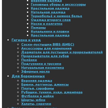
Верхняя одежда
Головные уборы и аксессуары
Крестильная одежда
Нательная одежда
Термобельё и нижнее белье
Одежда второго слоя
Носки и колготки
Пижамы
Купальники и плавки
Крестильная одежда
Гигиена и уход
Соски-пустышки BIBS (БИБС)
Аксессуары для кормления
Держатели для пустышек и прорезывателей
Прорезыватели для зубов
Пелёнки
Подгузники и трусики
Натуральная косметика
Эфирные масла
Для беременных
Верхняя одежда
Брюки, леггинсы, джинсы
Платья, сарафаны
Рубашки, туники, худи, джемпера
Футболки и майки
Шорты, юбки
Халаты, сорочки