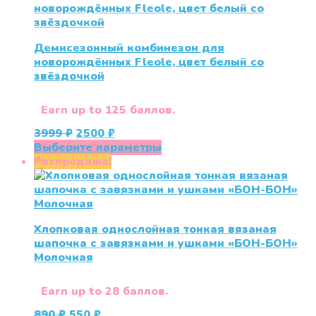
Демисезонный комбинезон для
новорождённых Fleole, цвет белый со
звёздочкой
Earn up to 125 баллов.
Первоначальная
Текущая
3999
₽
2500
₽
цена
цена:
Этот
Выберите параметры
составляла
2500 ₽.
товар
Распродажа!
3999 ₽.
имеет
несколько
вариаций.
Опции
Хлопковая однослойная тонкая вязаная
можно
шапочка с завязками и ушками «БОН-БОН»
выбрать
Молочная
на
странице
товара.
Earn up to 28 баллов.
Первоначальная
Текущая
890
₽
550
₽