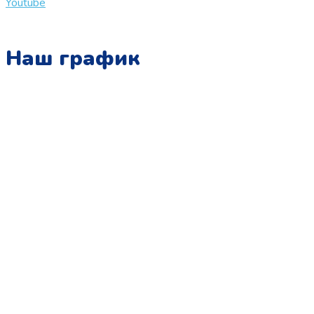
Youtube
Наш график
Понедельник:
с 10:00 до 15:00
Вторник:
с 13:00 до 19:00
Среда:
с 10:00 до 15:00
Четверг:
с 13:00 до 19:00
Пятница:
с 10:00 до 15:00
Суббота:
с 12:00 до 18:00
Воскресенье:
в офисе выходной