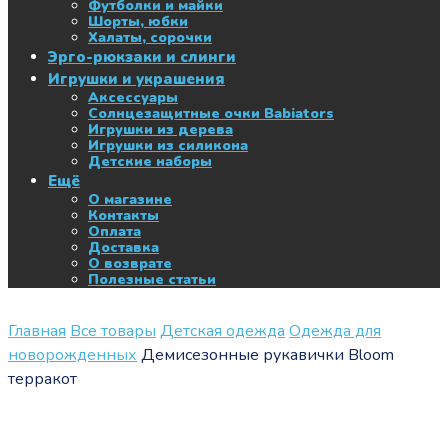
Футболки и майки
Шорты, юбки
Халаты, сорочки
Эрго-рюкзаки и слинги
Игрушки и украшения
Аксессуары
Солнцезащитные очки Babiators
Игрушки из дерева
Игрушки из силикона
Детские наборы
Ещё
О магазине
Контакты
Оплата
Доставка
О возврате
Полезные статьи
Главная
Все товары
Детская одежда
Одежда для
новорожденных
Демисезонные рукавички Bloom
терракот