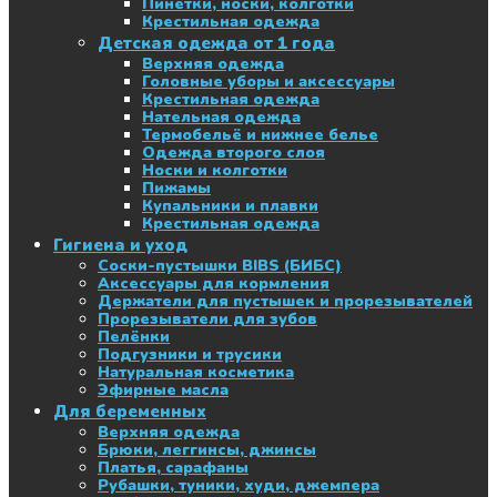
Пинетки, носки, колготки
Крестильная одежда
Детская одежда от 1 года
Верхняя одежда
Головные уборы и аксессуары
Крестильная одежда
Нательная одежда
Термобельё и нижнее белье
Одежда второго слоя
Носки и колготки
Пижамы
Купальники и плавки
Крестильная одежда
Гигиена и уход
Соски-пустышки BIBS (БИБС)
Аксессуары для кормления
Держатели для пустышек и прорезывателей
Прорезыватели для зубов
Пелёнки
Подгузники и трусики
Натуральная косметика
Эфирные масла
Для беременных
Верхняя одежда
Брюки, леггинсы, джинсы
Платья, сарафаны
Рубашки, туники, худи, джемпера