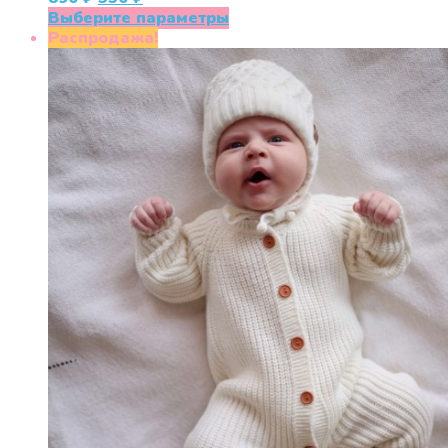
цена
цена:
Этот
Выберите параметры
составляла
550 ₽.
товар
Распродажа!
890 ₽.
имеет
несколько
вариаций.
Опции
можно
выбрать
на
странице
товара.