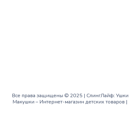
Пятница:
с 10:00 до 15:00
Суббота:
с 12:00 до 18:00
Воскресенье:
в офисе выходной
Все права защищены © 2025 | СлингЛайф: Ушки
Макушки –
Интернет-магазин детских товаров
|
Fofanov.su