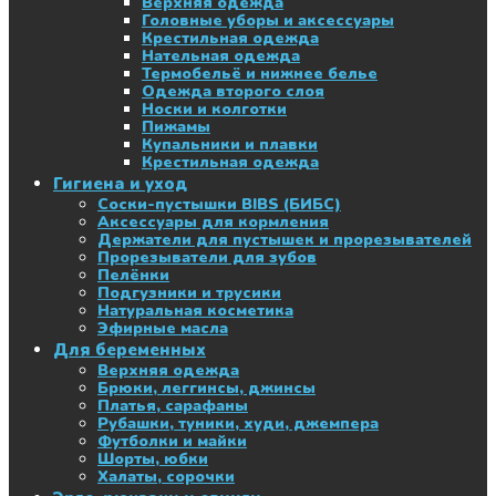
Верхняя одежда
Головные уборы и аксессуары
Крестильная одежда
Нательная одежда
Термобельё и нижнее белье
Одежда второго слоя
Носки и колготки
Пижамы
Купальники и плавки
Крестильная одежда
Гигиена и уход
Соски-пустышки BIBS (БИБС)
Аксессуары для кормления
Держатели для пустышек и прорезывателей
Прорезыватели для зубов
Пелёнки
Подгузники и трусики
Натуральная косметика
Эфирные масла
Для беременных
Верхняя одежда
Брюки, леггинсы, джинсы
Платья, сарафаны
Рубашки, туники, худи, джемпера
Футболки и майки
Шорты, юбки
Халаты, сорочки