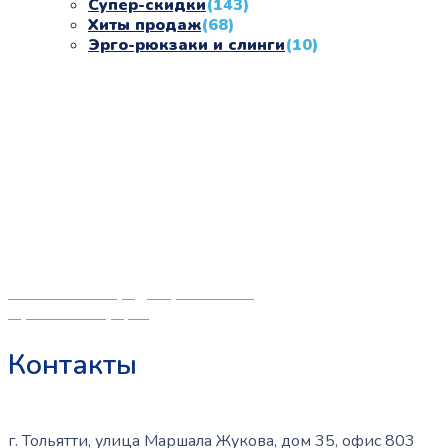
Супер-скидки
(143)
Хиты продаж
(68)
Эрго-рюкзаки и слинги
(10)
«СлингЛайф: Ушки Макушки» предлагает широкий
выбор качественных детских товаров от лучших
мировых производителей по низким ценам. Мы знаем,
что мамочкам некогда бегать по магазинам и торговым
центрам в поисках качественной одежды, игрушек и
различных детских принадлежностей. Поэтому мы
создали удобный интернет-магазин товаров для детей
и будущих мам.
Политика конфиденциальности
Публичная оферта
Контакты
г. Тольятти, улица Маршала Жукова, дом 35, офис 803