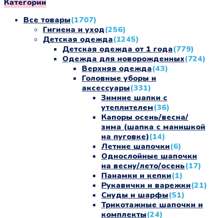
Категории
Все товары
(1707)
Гигиена и уход
(256)
Детская одежда
(1245)
Детская одежда от 1 года
(779)
Одежда для новорожденных
(724)
Верхняя одежда
(43)
Головные уборы и
аксессуары
(331)
Зимние шапки с
утеплителем
(36)
Капоры осень/весна/
зима (шапка с манишкой
на пуговке)
(14)
Летние шапочки
(6)
Однослойные шапочки
на весну/лето/осень
(17)
Панамки и кепки
(1)
Рукавички и варежки
(21)
Снуды и шарфы
(51)
Трикотажные шапочки и
комплекты
(24)