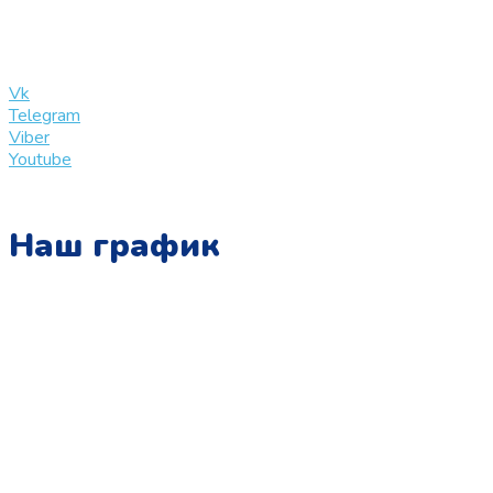
info@slinglife.ru
Vk
Telegram
Viber
Youtube
Наш график
Понедельник:
с 10:00 до 15:00
Вторник:
с 13:00 до 19:00
Среда:
с 10:00 до 15:00
Четверг:
с 13:00 до 19:00