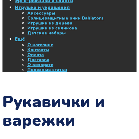
Эрго-рюкзаки и слинги
Игрушки и украшения
Аксессуары
Солнцезащитные очки Babiators
Игрушки из дерева
Игрушки из силикона
Детские наборы
Ещё
О магазине
Контакты
Оплата
Доставка
О возврате
Полезные статьи
Рукавички и
варежки