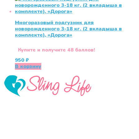
Многоразовый подгузник для
новорожденного 3-18 кг. (2 вкладыша в
комплекте), «Дорога»
Купите и получите 48 баллов!
950
₽
В корзину
«СлингЛайф: Ушки Макушки» предлагает широкий
выбор качественных детских товаров от лучших
мировых производителей по низким ценам. Мы знаем,
что мамочкам некогда бегать по магазинам и торговым
центрам в поисках качественной одежды, игрушек и
различных детских принадлежностей. Поэтому мы