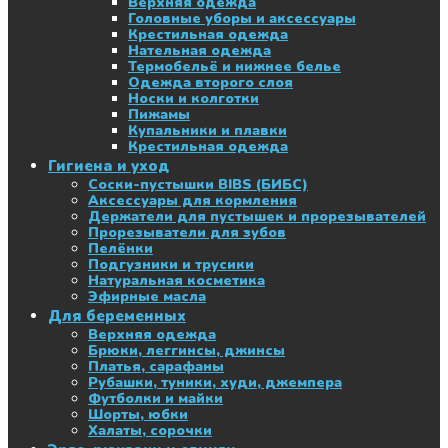
Верхняя одежда
Головные уборы и аксессуары
Крестильная одежда
Нательная одежда
Термобельё и нижнее белье
Одежда второго слоя
Носки и колготки
Пижамы
Купальники и плавки
Крестильная одежда
Гигиена и уход
Соски-пустышки BIBS (БИБС)
Аксессуары для кормления
Держатели для пустышек и прорезывателей
Прорезыватели для зубов
Пелёнки
Подгузники и трусики
Натуральная косметика
Эфирные масла
Для беременных
Верхняя одежда
Брюки, леггинсы, джинсы
Платья, сарафаны
Рубашки, туники, худи, джемпера
Футболки и майки
Шорты, юбки
Халаты, сорочки