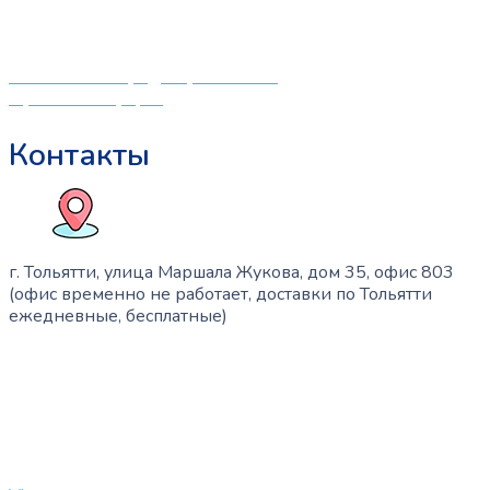
создали удобный интернет-магазин товаров для детей
и будущих мам.
Политика конфиденциальности
Публичная оферта
Контакты
г. Тольятти, улица Маршала Жукова, дом 35, офис 803
(офис временно не работает, доставки по Тольятти
ежедневные, бесплатные)
+7 (909) 365-40-53
info@slinglife.ru