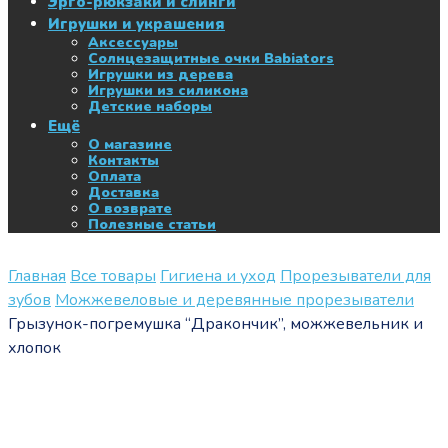
Эрго-рюкзаки и слинги
Игрушки и украшения
Аксессуары
Солнцезащитные очки Babiators
Игрушки из дерева
Игрушки из силикона
Детские наборы
Ещё
О магазине
Контакты
Оплата
Доставка
О возврате
Полезные статьи
Главная
Все товары
Гигиена и уход
Прорезыватели для
зубов
Можжевеловые и деревянные прорезыватели
Грызунок-погремушка “Дракончик”, можжевельник и
хлопок