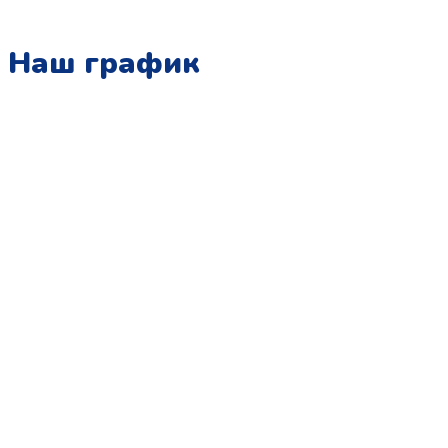
Наш график
Понедельник:
с 10:00 до 15:00
Вторник:
с 13:00 до 19:00
Среда:
с 10:00 до 15:00
Четверг:
с 13:00 до 19:00
Пятница:
с 10:00 до 15:00
Суббота:
с 12:00 до 18:00
Воскресенье:
в офисе выходной