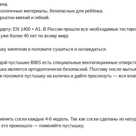
ена. 
кологичные материалы, безопасные для ребёнка.
атно-мягкий и гибкий.  
арту: EN 1400 + A1. В России прошли все необходимые тестиро
 уже более 40 лет по всему миру
ку кипятком и положите сушиться и охлаждаться.
аждой пустышке BIBS есть специальные вентиляционные отверсти
ка является ортодонтически безопасной. Поэтому после мытья,
и положите пустышку на колечко и дайте просохнуть — вся влаг
нять соски каждые 4-6 недель. Так как соски сделаны из натура
и это произошло — поменяйте пустышку.