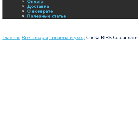
Оплата
Доставка
О возврате
Полезные статьи
Главная
Все товары
Гигиена и уход
Соска BIBS Colour лат