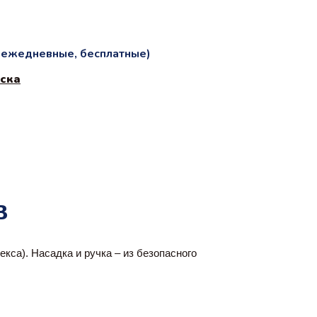
и ежедневные, бесплатные)
оска
в
са). Насадка и ручка – из безопасного 