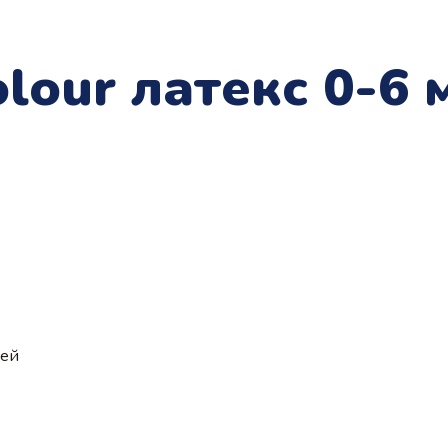
olour латекс 0-6
ией