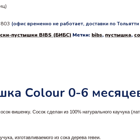
иц)
с 803
(офис временно не работает, доставки по Тольятт
ски-пустышки BIBS (БИБС)
Метки:
bibs
,
пустышка
,
с
шка Colour 0-6 месяце
сок-вишенку. Сосок сделан из 100% натурального каучука (латек
учука, изготавливаемого из сока дерева гевеи.