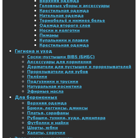
Верхняя одежда
Головные уборы и аксессуары
Крестильная одежда
Нательная одежда
Термобельё и нижнее белье
Одежда второго слоя
Носки и колготки
Пижамы
Купальники и плавки
Крестильная одежда
Гигиена и уход
Соски-пустышки BIBS (БИБС)
Аксессуары для кормления
Держатели для пустышек и прорезывателей
Прорезыватели для зубов
Пелёнки
Подгузники и трусики
Натуральная косметика
Эфирные масла
Для беременных
Верхняя одежда
Брюки, леггинсы, джинсы
Платья, сарафаны
Рубашки, туники, худи, джемпера
Футболки и майки
Шорты, юбки
Халаты, сорочки