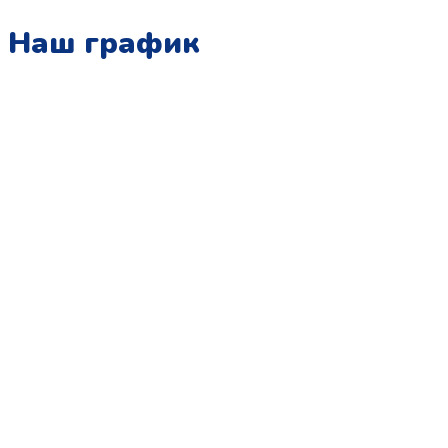
Наш график
Понедельник:
с 10:00 до 15:00
Вторник:
с 13:00 до 19:00
Среда:
с 10:00 до 15:00
Четверг:
с 13:00 до 19:00
Пятница:
с 10:00 до 15:00
Суббота:
с 12:00 до 18:00
Воскресенье:
в офисе выходной