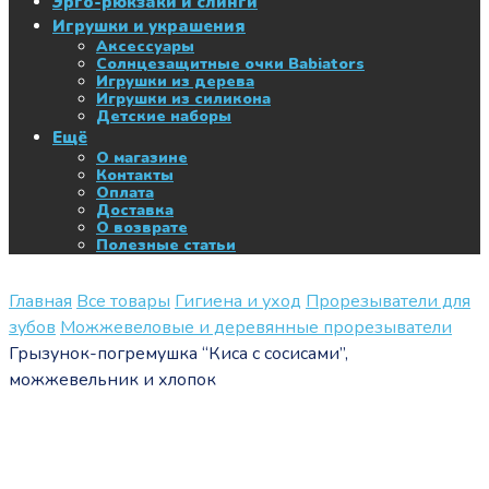
Эрго-рюкзаки и слинги
Игрушки и украшения
Аксессуары
Солнцезащитные очки Babiators
Игрушки из дерева
Игрушки из силикона
Детские наборы
Ещё
О магазине
Контакты
Оплата
Доставка
О возврате
Полезные статьи
Главная
Все товары
Гигиена и уход
Прорезыватели для
зубов
Можжевеловые и деревянные прорезыватели
Грызунок-погремушка “Киса с сосисами”,
можжевельник и хлопок