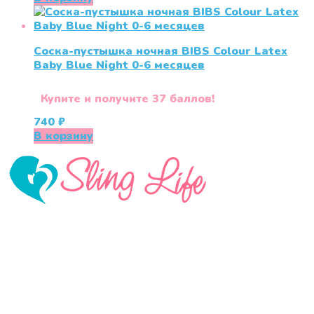
Соска-пустышка ночная BIBS Colour Latex
Baby Blue Night 0-6 месяцев
Купите и получите 37 баллов!
740
₽
В корзину
«СлингЛайф: Ушки Макушки» предлагает широкий
выбор качественных детских товаров от лучших
мировых производителей по низким ценам. Мы знаем,
что мамочкам некогда бегать по магазинам и торговым
центрам в поисках качественной одежды, игрушек и
различных детских принадлежностей. Поэтому мы
создали удобный интернет-магазин товаров для детей