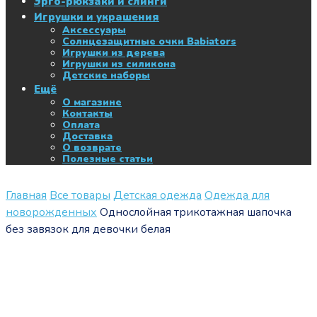
Эрго-рюкзаки и слинги
Игрушки и украшения
Аксессуары
Солнцезащитные очки Babiators
Игрушки из дерева
Игрушки из силикона
Детские наборы
Ещё
О магазине
Контакты
Оплата
Доставка
О возврате
Полезные статьи
Главная
Все товары
Детская одежда
Одежда для
новорожденных
Однослойная трикотажная шапочка
без завязок для девочки белая