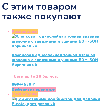
С этим товаром
также покупают
Распродажа!
Хлопковая однослойная тонкая вязаная
шапочка с завязками и ушками БОН-БОН
Коричневый
Earn up to 28 баллов.
Первоначальная
Текущая
890
₽
550
₽
цена
цена:
Этот
Выберите параметры
составляла
550 ₽.
товар
Распродажа!
890 ₽.
имеет
несколько
вариаций.