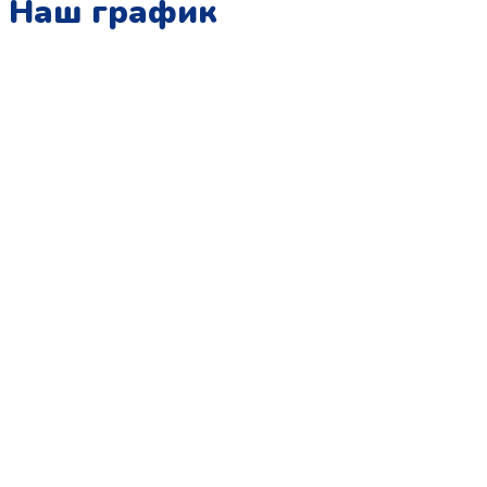
Наш график
Понедельник:
с 10:00 до 15:00
Вторник:
с 13:00 до 19:00
Среда:
с 10:00 до 15:00
Четверг:
с 13:00 до 19:00
Пятница:
с 10:00 до 15:00
Суббота:
с 12:00 до 18:00
Воскресенье:
в офисе выходной