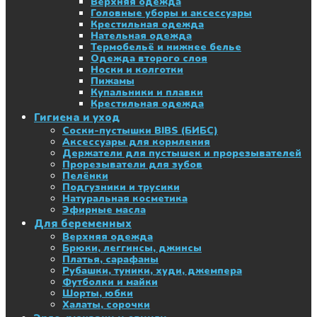
Верхняя одежда
Головные уборы и аксессуары
Крестильная одежда
Нательная одежда
Термобельё и нижнее белье
Одежда второго слоя
Носки и колготки
Пижамы
Купальники и плавки
Крестильная одежда
Гигиена и уход
Соски-пустышки BIBS (БИБС)
Аксессуары для кормления
Держатели для пустышек и прорезывателей
Прорезыватели для зубов
Пелёнки
Подгузники и трусики
Натуральная косметика
Эфирные масла
Для беременных
Верхняя одежда
Брюки, леггинсы, джинсы
Платья, сарафаны
Рубашки, туники, худи, джемпера
Футболки и майки
Шорты, юбки
Халаты, сорочки