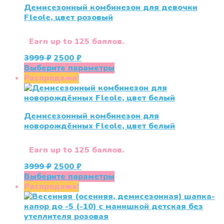
Демисезонный комбинезон для девочки
Опции
Fleole, цвет розовый
можно
выбрать
на
Earn up to 125 баллов.
странице
Первоначальная
Текущая
3999
₽
2500
₽
товара.
цена
цена:
Этот
Выберите параметры
составляла
2500 ₽.
товар
Распродажа!
3999 ₽.
имеет
несколько
вариаций.
Демисезонный комбинезон для
Опции
новорождённых Fleole, цвет белый
можно
выбрать
на
Earn up to 125 баллов.
странице
Первоначальная
Текущая
3999
₽
2500
₽
товара.
цена
цена:
Этот
Выберите параметры
составляла
2500 ₽.
товар
Распродажа!
3999 ₽.
имеет
несколько
вариаций.