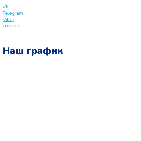
info@slinglife.ru
Vk
Telegram
Viber
Youtube
Наш график
Понедельник:
с 10:00 до 15:00
Вторник:
с 13:00 до 19:00
Среда:
с 10:00 до 15:00
Четверг:
с 13:00 до 19:00
Пятница:
с 10:00 до 15:00
Суббота: