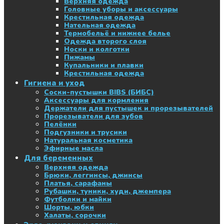
Верхняя одежда
Головные уборы и аксессуары
Крестильная одежда
Нательная одежда
Термобельё и нижнее белье
Одежда второго слоя
Носки и колготки
Пижамы
Купальники и плавки
Крестильная одежда
Гигиена и уход
Соски-пустышки BIBS (БИБС)
Аксессуары для кормления
Держатели для пустышек и прорезывателей
Прорезыватели для зубов
Пелёнки
Подгузники и трусики
Натуральная косметика
Эфирные масла
Для беременных
Верхняя одежда
Брюки, леггинсы, джинсы
Платья, сарафаны
Рубашки, туники, худи, джемпера
Футболки и майки
Шорты, юбки
Халаты, сорочки