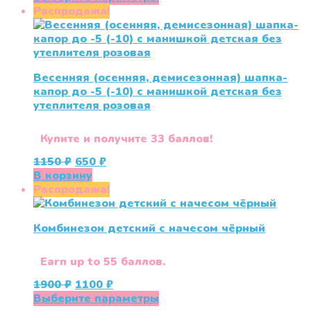
составляла
2500 ₽.
товар
Распродажа!
3999 ₽.
имеет
несколько
вариаций.
Опции
Весенняя (осенняя, демисезонная) шапка-
можно
капор до -5 (-10) с манишкой детская без
выбрать
утеплителя розовая
на
странице
товара.
Купите и получите 33 баллов!
Первоначальная
Текущая
1150
₽
650
₽
цена
цена:
В корзину
составляла
650 ₽.
Распродажа!
1150 ₽.
Комбинезон детский с начесом чёрный
Earn up to 55 баллов.
Первоначальная
Текущая
1900
₽
1100
₽
цена
цена:
Этот
Выберите параметры