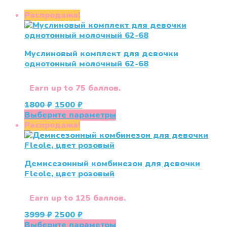
Распродажа!
Муслиновый комплект для девочки
однотонный молочный 62-68
Earn up to 75 баллов.
Первоначальная
Текущая
1800
₽
1500
₽
цена
цена:
Этот
Выберите параметры
составляла
1500 ₽.
товар
Распродажа!
1800 ₽.
имеет
несколько
вариаций.
Демисезонный комбинезон для девочки
Опции
Fleole, цвет розовый
можно
выбрать
на
Earn up to 125 баллов.
странице
Первоначальная
Текущая
3999
₽
2500
₽
товара.
цена
цена:
Этот
Выберите параметры