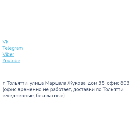
+7 (909) 365-40-53
info@slinglife.ru
Vk
Telegram
Viber
Youtube
г. Тольятти, улица Маршала Жукова, дом 35, офис 803
(офис временно не работает, доставки по Тольятти
ежедневные, бесплатные)
+7 (909) 365-40-53