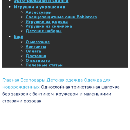
Эрго-рюкзаки и слинги
Игрушки и украшения
Аксессуары
Солнцезащитные очки Babiators
Игрушки из дерева
Игрушки из силикона
Детские наборы
Ещё
О магазине
Контакты
Оплата
Доставка
О возврате
Полезные статьи
Главная
Все товары
Детская одежда
Одежда для
новорожденных
Однослойная трикотажная шапочка
без завязок с бантиком, кружевом и маленькими
стразами розовая