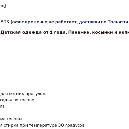
иц)
с 803
(офис временно не работает, доставки по Тольятт
,
Детская одежда от 1 года
,
Панамки, косынки и кеп
ля летних прогулок.
адку по голове.
ла.
ма головы.
 стирка при температуре 30 градусов.