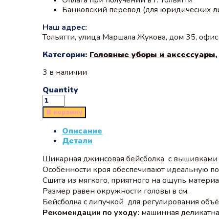
Банковский перевод (для юридических л
Наш адрес:
Тольятти, улица Маршала Жукова, дом 35, офи
Категории:
Головные уборы и аксессуары
3 в наличии
Quantity
В корзину
Описание
Детали
Шикарная джинсовая бейсболка с вышивками д
Особенности кроя обеспечивают идеальную пос
Сшита из мягкого, приятного на ощупь материа
Размер равен окружности головы в см.
Бейсболка с липучкой для регулирования объё
Рекомендации по уходу:
машинная деликатная