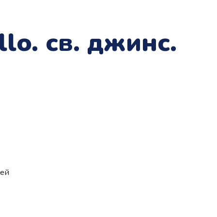
lo. св. джинс.
ией