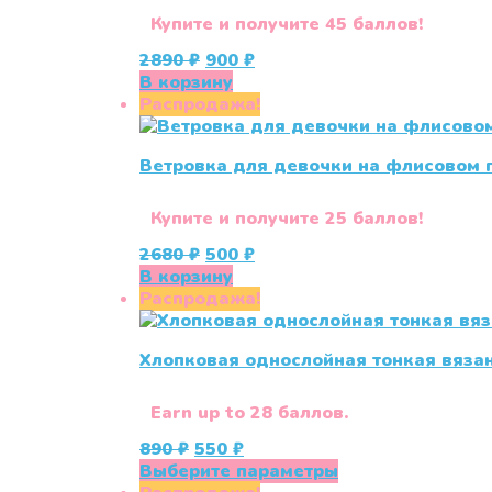
Купите и получите 45 баллов!
Первоначальная
Текущая
2890
₽
900
₽
цена
цена:
В корзину
составляла
900 ₽.
Распродажа!
2890 ₽.
Ветровка для девочки на флисовом
Купите и получите 25 баллов!
Первоначальная
Текущая
2680
₽
500
₽
цена
цена:
В корзину
составляла
500 ₽.
Распродажа!
2680 ₽.
Хлопковая однослойная тонкая вяза
Earn up to 28 баллов.
Первоначальная
Текущая
890
₽
550
₽
цена
цена:
Этот
Выберите параметры