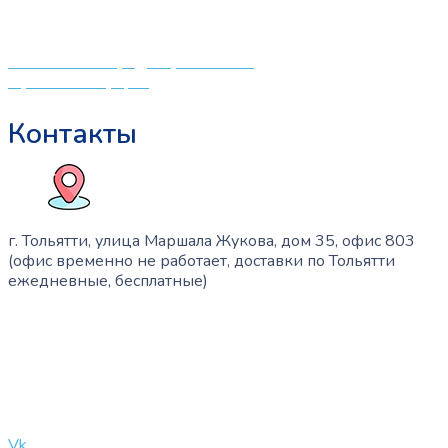
создали удобный интернет-магазин товаров для детей
и будущих мам.
Политика конфиденциальности
Публичная оферта
Контакты
г. Тольятти, улица Маршала Жукова, дом 35, офис 803
(офис временно не работает, доставки по Тольятти
ежедневные, бесплатные)
+7 (909) 365-40-53
info@slinglife.ru
Vk