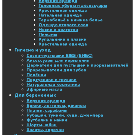
Верхняя одежда
Головные уборы и аксессуары
Крестильная одежда
Нательная одежда
Термобельё и нижнее белье
Одежда второго слоя
Носки и колготки
Пижамы
Купальники и плавки
Крестильная одежда
Гигиена и уход
Соски-пустышки BIBS (БИБС)
Аксессуары для кормления
Держатели для пустышек и прорезывателей
Прорезыватели для зубов
Пелёнки
Подгузники и трусики
Натуральная косметика
Эфирные масла
Для беременных
Верхняя одежда
Брюки, леггинсы, джинсы
Платья, сарафаны
Рубашки, туники, худи, джемпера
Футболки и майки
Шорты, юбки
Халаты, сорочки