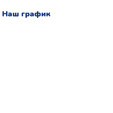
Наш график
Понедельник:
с 10:00 до 15:00
Вторник:
с 13:00 до 19:00
Среда:
с 10:00 до 15:00
Четверг:
с 13:00 до 19:00
Пятница:
с 10:00 до 15:00
Суббота:
с 12:00 до 18:00
Воскресенье:
в офисе выходной