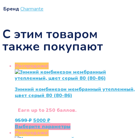
Бренд
Charmante
С этим товаром
также покупают
Распродажа!
Зимний комбинезон мембранный утепленный,
цвет серый 80 (80-86)
Earn up to 250 баллов.
Первоначальная
Текущая
9599
₽
5000
₽
цена
цена:
Этот
Выберите параметры
составляла
5000 ₽.
товар
Распродажа!