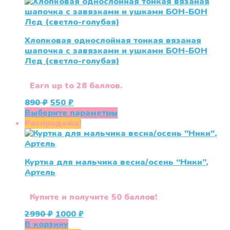
9599 ₽.
имеет
несколько
вариаций.
Опции
Хлопковая однослойная тонкая вязаная
можно
шапочка с завязками и ушками БОН-БОН
выбрать
Лед (светло-голубая)
на
странице
товара.
Earn up to 28 баллов.
Первоначальная
Текущая
890
₽
550
₽
цена
цена:
Этот
Выберите параметры
составляла
550 ₽.
товар
Распродажа!
890 ₽.
имеет
несколько
вариаций.
Куртка для мальчика весна/осень “Ники”,
Опции
Артель
можно
выбрать
на
Купите и получите 50 баллов!
странице
Первоначальная
Текущая
2990
₽
1000
₽
товара.
цена
цена:
В корзину