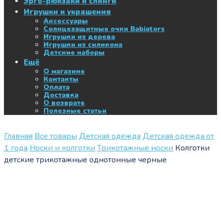
Эрго-рюкзаки и слинги
Игрушки и украшения
Аксессуары
Солнцезащитные очки Babiators
Игрушки из дерева
Игрушки из силикона
Детские наборы
Ещё
О магазине
Контакты
Оплата
Доставка
О возврате
Полезные статьи
Главная
Все товары
Детская одежда
Детская одежда от
1 года
Носки и колготки
Трикотажные носки
Колготки
детские трикотажные однотонные черные