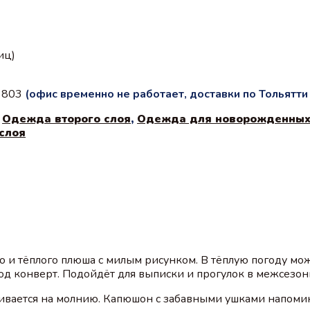
иц)
с 803
(офис временно не работает, доставки по Тольятт
,
Одежда второго слоя
,
Одежда для новорожденны
слоя
 и тёплого плюша с милым рисунком. В тёплую погоду мо
 под конверт. Подойдёт для выписки и прогулок в межсезо
ивается на молнию. Капюшон с забавными ушками напоми