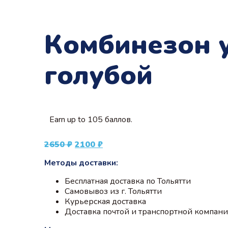
Комбинезон 
голубой
Earn up to 105 баллов.
Первоначальная
Текущая
2650
₽
2100
₽
цена
цена:
Методы доставки:
составляла
2100 ₽.
2650 ₽.
Бесплатная доставка по Тольятти
Самовывоз из г. Тольятти
Курьерская доставка
Доставка почтой и транспортной компан