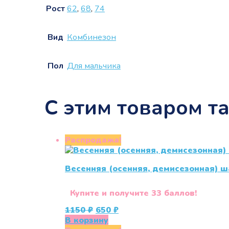
Рост
62
,
68
,
74
Вид
Комбинезон
Пол
Для мальчика
С этим товаром т
Распродажа!
Весенняя (осенняя, демисезонная) ша
Купите и получите 33 баллов!
Первоначальная
Текущая
1150
₽
650
₽
цена
цена:
В корзину