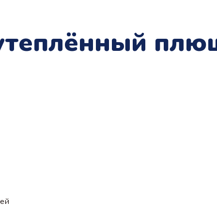
утеплённый пл
ией