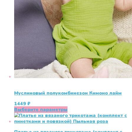
Муслиновый полукомбинезон Кимоно лайм
1449
₽
Этот
Выберите параметры
товар
имеет
несколько