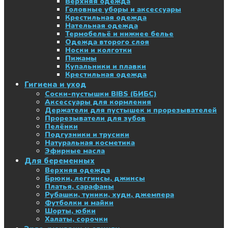
Верхняя одежда
Головные уборы и аксессуары
Крестильная одежда
Нательная одежда
Термобельё и нижнее белье
Одежда второго слоя
Носки и колготки
Пижамы
Купальники и плавки
Крестильная одежда
Гигиена и уход
Соски-пустышки BIBS (БИБС)
Аксессуары для кормления
Держатели для пустышек и прорезывателей
Прорезыватели для зубов
Пелёнки
Подгузники и трусики
Натуральная косметика
Эфирные масла
Для беременных
Верхняя одежда
Брюки, леггинсы, джинсы
Платья, сарафаны
Рубашки, туники, худи, джемпера
Футболки и майки
Шорты, юбки
Халаты, сорочки