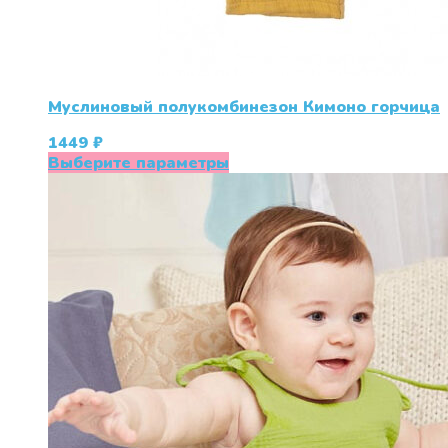
Муслиновый полукомбинезон Кимоно горчица
1449
₽
Этот
Выберите параметры
товар
имеет
несколько
вариаций.
Опции
можно
выбрать
на
странице
товара.