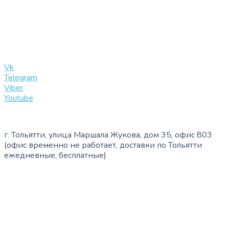
+7 (909) 365-40-53
info@slinglife.ru
Vk
Telegram
Viber
Youtube
г. Тольятти, улица Маршала Жукова, дом 35, офис 803
(офис временно не работает, доставки по Тольятти
ежедневные, бесплатные)
+7 (909) 365-40-53