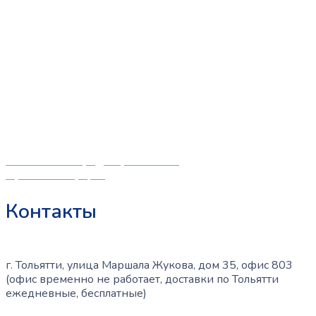
«СлингЛайф: Ушки Макушки» предлагает широкий
выбор качественных детских товаров от лучших
мировых производителей по низким ценам. Мы знаем,
что мамочкам некогда бегать по магазинам и торговым
центрам в поисках качественной одежды, игрушек и
различных детских принадлежностей. Поэтому мы
создали удобный интернет-магазин товаров для детей
и будущих мам.
Политика конфиденциальности
Публичная оферта
Контакты
г. Тольятти, улица Маршала Жукова, дом 35, офис 803
(офис временно не работает, доставки по Тольятти
ежедневные, бесплатные)