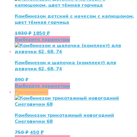
несколько
вариаций.
Комбинезон детский с начесом с капюшоном,
Опции
цвет тёмная горчица
можно
выбрать
Первоначальная
Текущая
1930
₽
1850
₽
на
цена
цена:
Этот
Выберите параметры
странице
составляла
1850 ₽.
товар
товара.
1930 ₽.
имеет
несколько
Комбинезон и шапочка (комплект) для
вариаций.
девочки 62, 68, 74
Опции
можно
890
₽
выбрать
Этот
Выберите параметры
на
товар
Распродажа!
странице
имеет
товара.
несколько
вариаций.
Комбинезон трикотажный новогодний
Опции
Снеговички 68
можно
выбрать
Первоначальная
Текущая
750
₽
450
₽
на