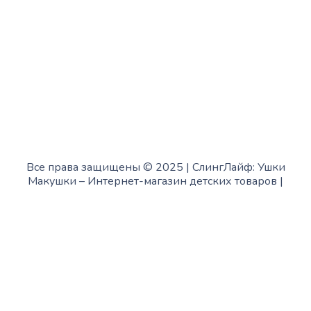
с 12:00 до 18:00
Воскресенье:
в офисе выходной
Все права защищены © 2025 | СлингЛайф: Ушки
Макушки –
Интернет-магазин детских товаров
|
Fofanov.su