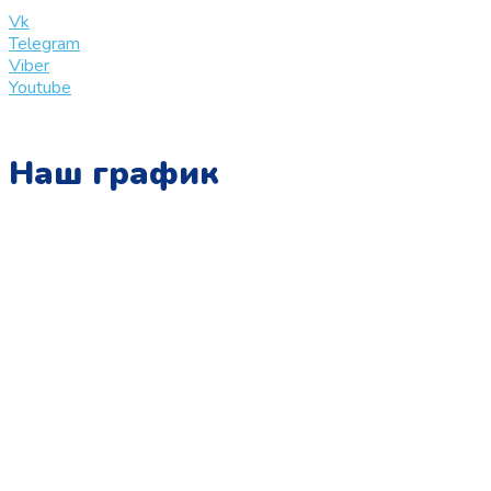
info@slinglife.ru
Vk
Telegram
Viber
Youtube
Наш график
Понедельник:
с 10:00 до 15:00
Вторник:
с 13:00 до 19:00
Среда:
с 10:00 до 15:00
Четверг:
с 13:00 до 19:00
Пятница:
с 10:00 до 15:00
Суббота: