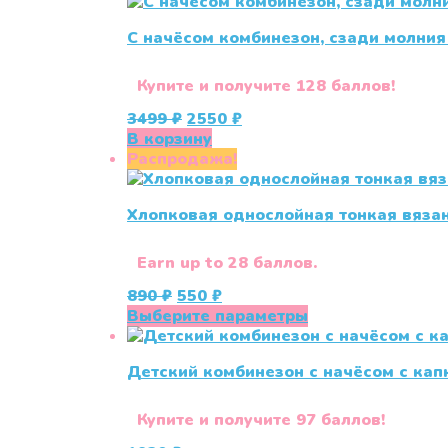
С начёсом комбинезон, сзади молния 
Купите и получите 128 баллов!
Первоначальная
Текущая
3499
₽
2550
₽
цена
цена:
В корзину
составляла
2550 ₽.
Распродажа!
3499 ₽.
Хлопковая однослойная тонкая вяза
Earn up to 28 баллов.
Первоначальная
Текущая
890
₽
550
₽
цена
цена:
Этот
Выберите параметры
составляла
550 ₽.
товар
890 ₽.
имеет
Детский комбинезон с начёсом с ка
несколько
вариаций.
Опции
Купите и получите 97 баллов!
можно