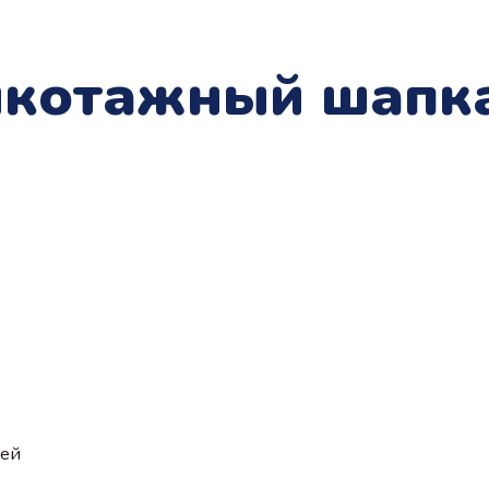
икотажный шапка
ией