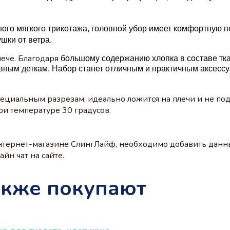
ого мягкого трикотажа,
головной убор
имеет комфортную п
шки от ветра.
ече. Благодаря
большому
содержанию хлопка в составе
тк
ивным деткам.
Набор
станет отличным и практичным
аксесс
пециальным разрезам, идеально ложится на плечи и не по
ри температуре 30 градусов.
нтернет-магазине СлингЛайф, необходимо добавить данн
йн чат на сайте.
акже покупают