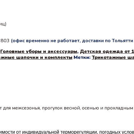
иц)
с 803
(офис временно не работает, доставки по Тольятт
,
Головные уборы и аксессуары
,
Детская одежда от 1
ажные шапочки и комплекты
Метки:
Трикотажные ша
для межсезонья, прогулок весной, осенью и прохладным 
имости от индивидуальной терморегуляции, погодных усло