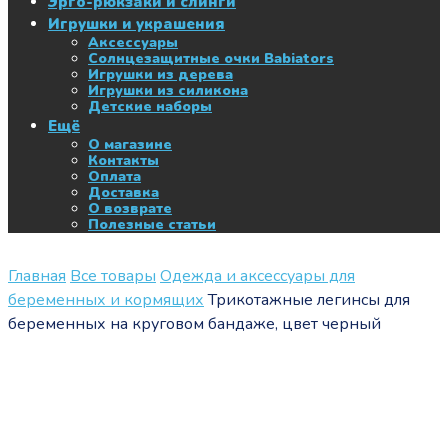
Эрго-рюкзаки и слинги
Игрушки и украшения
Аксессуары
Солнцезащитные очки Babiators
Игрушки из дерева
Игрушки из силикона
Детские наборы
Ещё
О магазине
Контакты
Оплата
Доставка
О возврате
Полезные статьи
Главная
Все товары
Одежда и аксессуары для
беременных и кормящих
Трикотажные легинсы для
беременных на круговом бандаже, цвет черный