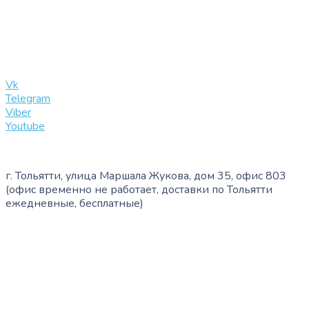
+7 (909) 365-40-53
info@slinglife.ru
Vk
Telegram
Viber
Youtube
г. Тольятти, улица Маршала Жукова, дом 35, офис 803
(офис временно не работает, доставки по Тольятти
ежедневные, бесплатные)
+7 (909) 365-40-53
info@slinglife.ru