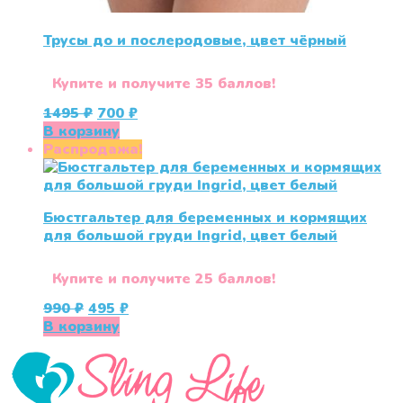
Трусы до и послеродовые, цвет чёрный
Купите и получите 35 баллов!
Первоначальная
Текущая
1495
₽
700
₽
цена
цена:
В корзину
составляла
700 ₽.
Распродажа!
1495 ₽.
Бюстгальтер для беременных и кормящих
для большой груди Ingrid, цвет белый
Купите и получите 25 баллов!
Первоначальная
Текущая
990
₽
495
₽
цена
цена:
В корзину
составляла
495 ₽.
990 ₽.