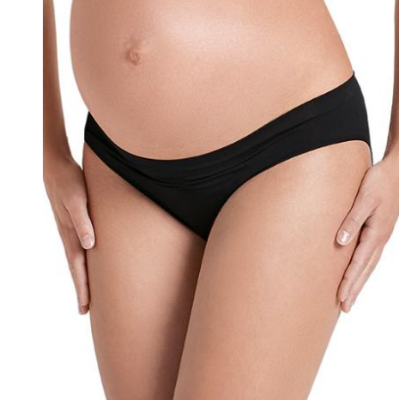
можно
выбрать
на
странице
товара.