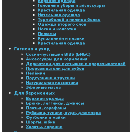
Верхняя одежда
Головные уборы и аксессуары
Крестильная одежда
Нательная одежда
Термобельё и нижнее белье
Одежда второго слоя
Носки и колготки
Пижамы
Купальники и плавки
Крестильная одежда
Гигиена и уход
Соски-пустышки BIBS (БИБС)
Аксессуары для кормления
Держатели для пустышек и прорезывателей
Прорезыватели для зубов
Пелёнки
Подгузники и трусики
Натуральная косметика
Эфирные масла
Для беременных
Верхняя одежда
Брюки, леггинсы, джинсы
Платья, сарафаны
Рубашки, туники, худи, джемпера
Футболки и майки
Шорты, юбки
Халаты, сорочки