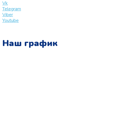
Vk
Telegram
Viber
Youtube
Наш график
Понедельник:
с 10:00 до 15:00
Вторник:
с 13:00 до 19:00
Среда:
с 10:00 до 15:00
Четверг:
с 13:00 до 19:00
Пятница:
с 10:00 до 15:00
Суббота: