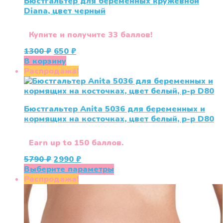
Бюстгальтер для беременных кружевной
Diana, цвет черный
Купите и получите 33 баллов!
Первоначальная
Текущая
1300
₽
650
₽
цена
цена:
В корзину
составляла
650 ₽.
Распродажа!
1300 ₽.
Бюстгальтер Anita 5036 для беременных и
кормящих на косточках, цвет белый, р-р D80
Earn up to 150 баллов.
Первоначальная
Текущая
5790
₽
2990
₽
цена
цена:
Этот
Выберите параметры
составляла
2990 ₽.
товар
Распродажа!
5790 ₽.
имеет
несколько
вариаций.
Опции