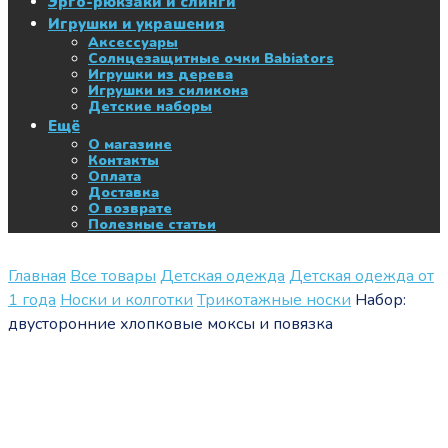
Эрго-рюкзаки и слинги
Игрушки и украшения
Аксессуары
Солнцезащитные очки Babiators
Игрушки из дерева
Игрушки из силикона
Детские наборы
Ещё
О магазине
Контакты
Оплата
Доставка
О возврате
Полезные статьи
Главная
Все товары
Детская одежда
Детская одежда от
1 года
Носки и колготки
Трикотажные носки
Набор:
двусторонние хлопковые моксы и повязка