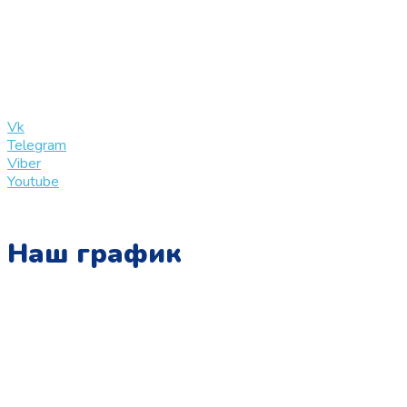
+7 (909) 365-40-53
info@slinglife.ru
Vk
Telegram
Viber
Youtube
Наш график
Понедельник:
с 10:00 до 15:00
Вторник:
с 13:00 до 19:00
Среда: