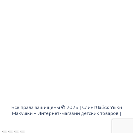
с 10:00 до 15:00
Четверг:
с 13:00 до 19:00
Пятница:
с 10:00 до 15:00
Суббота:
с 12:00 до 18:00
Воскресенье:
в офисе выходной
Все права защищены © 2025 | СлингЛайф: Ушки
Макушки –
Интернет-магазин детских товаров
|
Fofanov.su