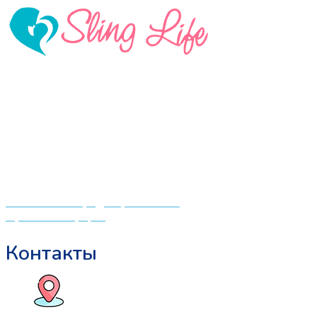
составляла
1500 ₽.
1950 ₽.
«СлингЛайф: Ушки Макушки» предлагает широкий
выбор качественных детских товаров от лучших
мировых производителей по низким ценам. Мы знаем,
что мамочкам некогда бегать по магазинам и торговым
центрам в поисках качественной одежды, игрушек и
различных детских принадлежностей. Поэтому мы
создали удобный интернет-магазин товаров для детей
и будущих мам.
Политика конфиденциальности
Публичная оферта
Контакты