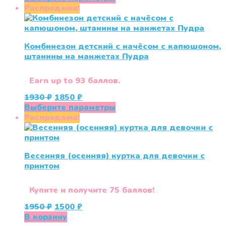
составляла
3890 ₽.
товар
Распродажа!
6490 ₽.
имеет
несколько
вариаций.
Комбинезон детский с начёсом с капюшоном,
Опции
штанины на манжетах Пудра
можно
выбрать
на
Earn up to 93 баллов.
странице
Первоначальная
Текущая
1930
₽
1850
₽
товара.
цена
цена:
Этот
Выберите параметры
составляла
1850 ₽.
товар
Распродажа!
1930 ₽.
имеет
несколько
вариаций.
Весенняя (осенняя) куртка для девочки с
Опции
принтом
можно
выбрать
на
Купите и получите 75 баллов!
странице
Первоначальная
Текущая
1950
₽
1500
₽
товара.
цена
цена:
В корзину