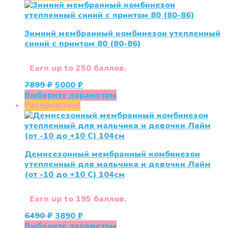
Зимний мембранный комбинезон утепленный
синий с принтом 80 (80-86)
Earn up to 250 баллов.
Первоначальная
Текущая
7899
₽
5000
₽
цена
цена:
Этот
Выберите параметры
составляла
5000 ₽.
товар
Распродажа!
7899 ₽.
имеет
несколько
вариаций.
Опции
Демисезонный мембранный комбинезон
можно
утепленный для мальчика и девочки Лайм
выбрать
(от -10 до +10 С) 104см
на
странице
товара.
Earn up to 195 баллов.
Первоначальная
Текущая
6490
₽
3890
₽
цена
цена:
Этот
Выберите параметры