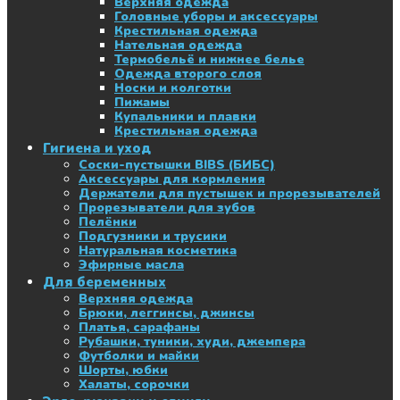
Верхняя одежда
Головные уборы и аксессуары
Крестильная одежда
Нательная одежда
Термобельё и нижнее белье
Одежда второго слоя
Носки и колготки
Пижамы
Купальники и плавки
Крестильная одежда
Гигиена и уход
Соски-пустышки BIBS (БИБС)
Аксессуары для кормления
Держатели для пустышек и прорезывателей
Прорезыватели для зубов
Пелёнки
Подгузники и трусики
Натуральная косметика
Эфирные масла
Для беременных
Верхняя одежда
Брюки, леггинсы, джинсы
Платья, сарафаны
Рубашки, туники, худи, джемпера
Футболки и майки
Шорты, юбки
Халаты, сорочки