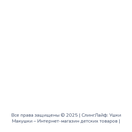
с 13:00 до 19:00
Среда:
с 10:00 до 15:00
Четверг:
с 13:00 до 19:00
Пятница:
с 10:00 до 15:00
Суббота:
с 12:00 до 18:00
Воскресенье:
в офисе выходной
Все права защищены © 2025 | СлингЛайф: Ушки
Макушки –
Интернет-магазин детских товаров
|
Fofanov.su