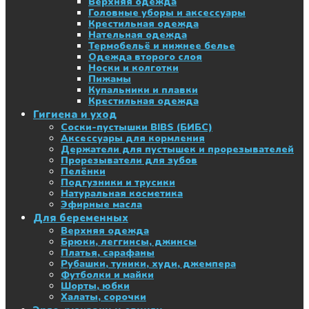
Верхняя одежда
Головные уборы и аксессуары
Крестильная одежда
Нательная одежда
Термобельё и нижнее белье
Одежда второго слоя
Носки и колготки
Пижамы
Купальники и плавки
Крестильная одежда
Гигиена и уход
Соски-пустышки BIBS (БИБС)
Аксессуары для кормления
Держатели для пустышек и прорезывателей
Прорезыватели для зубов
Пелёнки
Подгузники и трусики
Натуральная косметика
Эфирные масла
Для беременных
Верхняя одежда
Брюки, леггинсы, джинсы
Платья, сарафаны
Рубашки, туники, худи, джемпера
Футболки и майки
Шорты, юбки
Халаты, сорочки