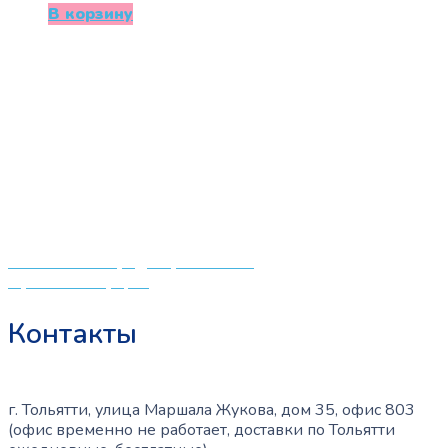
В корзину
«СлингЛайф: Ушки Макушки» предлагает широкий
выбор качественных детских товаров от лучших
мировых производителей по низким ценам. Мы знаем,
что мамочкам некогда бегать по магазинам и торговым
центрам в поисках качественной одежды, игрушек и
различных детских принадлежностей. Поэтому мы
создали удобный интернет-магазин товаров для детей
и будущих мам.
Политика конфиденциальности
Публичная оферта
Контакты
г. Тольятти, улица Маршала Жукова, дом 35, офис 803
(офис временно не работает, доставки по Тольятти