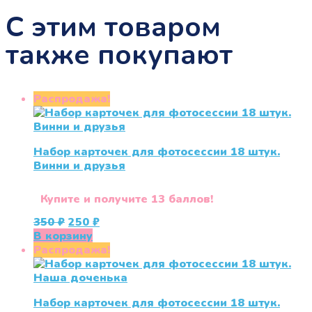
С этим товаром
также покупают
Распродажа!
Набор карточек для фотосессии 18 штук.
Винни и друзья
Купите и получите 13 баллов!
Первоначальная
Текущая
350
₽
250
₽
цена
цена:
В корзину
составляла
250 ₽.
Распродажа!
350 ₽.
Набор карточек для фотосессии 18 штук.