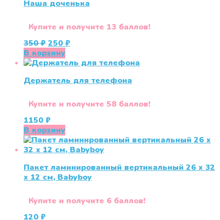
Наша доченька
Купите и получите 13 баллов!
Первоначальная
Текущая
350
₽
250
₽
цена
цена:
В корзину
составляла
250 ₽.
350 ₽.
Держатель для телефона
Купите и получите 58 баллов!
1150
₽
В корзину
Пакет ламинированный вертикальный 26 x 32
x 12 см, Babyboy
Купите и получите 6 баллов!
120
₽