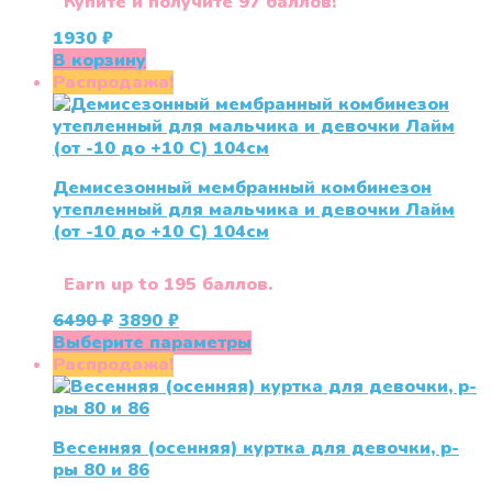
Купите и получите 97 баллов!
1930
₽
В корзину
Распродажа!
Демисезонный мембранный комбинезон
утепленный для мальчика и девочки Лайм
(от -10 до +10 С) 104см
Earn up to 195 баллов.
Первоначальная
Текущая
6490
₽
3890
₽
цена
цена:
Этот
Выберите параметры
составляла
3890 ₽.
товар
Распродажа!
6490 ₽.
имеет
несколько
вариаций.
Весенняя (осенняя) куртка для девочки, р-
Опции
ры 80 и 86
можно