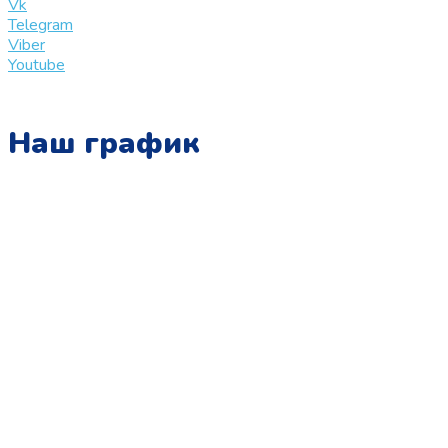
Vk
Telegram
Viber
Youtube
Наш график
Понедельник:
с 10:00 до 15:00
Вторник:
с 13:00 до 19:00
Среда:
с 10:00 до 15:00
Четверг:
с 13:00 до 19:00
Пятница:
с 10:00 до 15:00
Суббота:
с 12:00 до 18:00