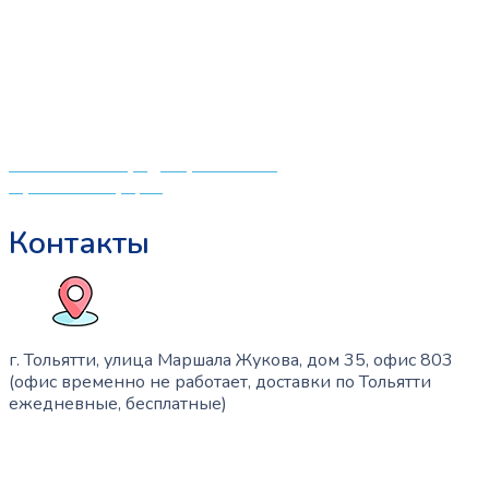
мировых производителей по низким ценам. Мы знаем,
что мамочкам некогда бегать по магазинам и торговым
центрам в поисках качественной одежды, игрушек и
различных детских принадлежностей. Поэтому мы
создали удобный интернет-магазин товаров для детей
и будущих мам.
Политика конфиденциальности
Публичная оферта
Контакты
г. Тольятти, улица Маршала Жукова, дом 35, офис 803
(офис временно не работает, доставки по Тольятти
ежедневные, бесплатные)
+7 (909) 365-40-53