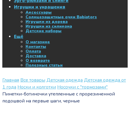
Эрго-рюкзаки и слинги
Игрушки и украшения
Аксессуары
Солнцезащитные очки Babiators
Игрушки из дерева
Игрушки из силикона
Детские наборы
Ещё
О магазине
Контакты
Оплата
Доставка
О возврате
Полезные статьи
Главная
Все товары
Детская одежда
Детская одежда от
1 года
Носки и колготки
Носочки с "тормозами"
Пинетки-ботиночки утепленные с прорезиненной
подошвой на первые шаги, черные