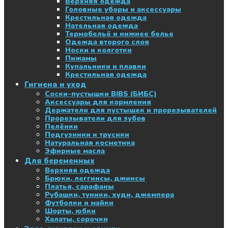
Верхняя одежда
Головные уборы и аксессуары
Крестильная одежда
Нательная одежда
Термобельё и нижнее белье
Одежда второго слоя
Носки и колготки
Пижамы
Купальники и плавки
Крестильная одежда
Гигиена и уход
Соски-пустышки BIBS (БИБС)
Аксессуары для кормления
Держатели для пустышек и прорезывателей
Прорезыватели для зубов
Пелёнки
Подгузники и трусики
Натуральная косметика
Эфирные масла
Для беременных
Верхняя одежда
Брюки, леггинсы, джинсы
Платья, сарафаны
Рубашки, туники, худи, джемпера
Футболки и майки
Шорты, юбки
Халаты, сорочки