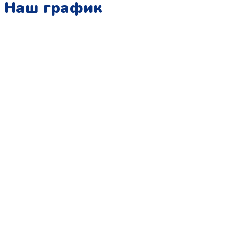
Наш график
Понедельник:
с 10:00 до 15:00
Вторник:
с 13:00 до 19:00
Среда:
с 10:00 до 15:00
Четверг:
с 13:00 до 19:00
Пятница:
с 10:00 до 15:00
Суббота:
с 12:00 до 18:00
Воскресенье:
в офисе выходной