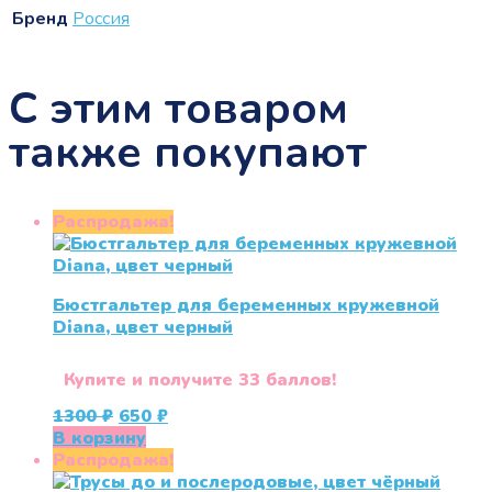
Бренд
Россия
С этим товаром
также покупают
Распродажа!
Бюстгальтер для беременных кружевной
Diana, цвет черный
Купите и получите 33 баллов!
Первоначальная
Текущая
1300
₽
650
₽
цена
цена:
В корзину
составляла
650 ₽.
Распродажа!
1300 ₽.