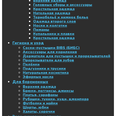
Верхняя одежда
Головные уборы и аксессуары
Крестильная одежда
Нательная одежда
Термобельё и нижнее белье
Одежда второго слоя
Носки и колготки
Пижамы
Купальники и плавки
Крестильная одежда
Гигиена и уход
Соски-пустышки BIBS (БИБС)
Аксессуары для кормления
Держатели для пустышек и прорезывателей
Прорезыватели для зубов
Пелёнки
Подгузники и трусики
Натуральная косметика
Эфирные масла
Для беременных
Верхняя одежда
Брюки, леггинсы, джинсы
Платья, сарафаны
Рубашки, туники, худи, джемпера
Футболки и майки
Шорты, юбки
Халаты, сорочки