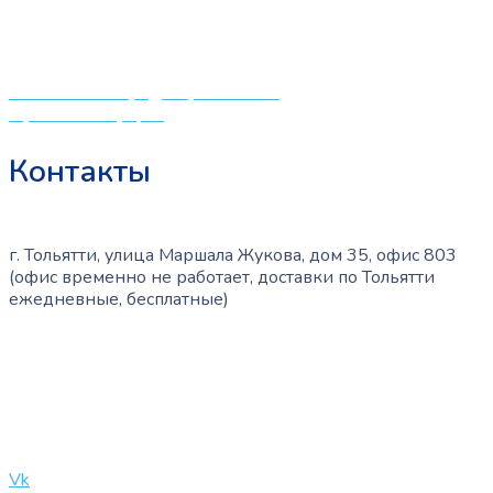
различных детских принадлежностей. Поэтому мы
создали удобный интернет-магазин товаров для детей
и будущих мам.
Политика конфиденциальности
Публичная оферта
Контакты
г. Тольятти, улица Маршала Жукова, дом 35, офис 803
(офис временно не работает, доставки по Тольятти
ежедневные, бесплатные)
+7 (909) 365-40-53
info@slinglife.ru
Vk