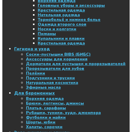
Верхняя одежда
Головные уборы и аксессуары
Крестильная одежда
Нательная одежда
Термобельё и нижнее белье
Одежда второго слоя
Носки и колготки
Пижамы
Купальники и плавки
Крестильная одежда
Гигиена и уход
Соски-пустышки BIBS (БИБС)
Аксессуары для кормления
Держатели для пустышек и прорезывателей
Прорезыватели для зубов
Пелёнки
Подгузники и трусики
Натуральная косметика
Эфирные масла
Для беременных
Верхняя одежда
Брюки, леггинсы, джинсы
Платья, сарафаны
Рубашки, туники, худи, джемпера
Футболки и майки
Шорты, юбки
Халаты, сорочки