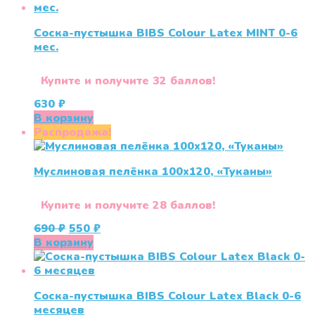
Соска-пустышка BIBS Colour Latex MINT 0-6
меc.
Купите и получите 32 баллов!
630
₽
В корзину
Распродажа!
Муслиновая пелёнка 100х120, «Туканы»
Купите и получите 28 баллов!
Первоначальная
Текущая
690
₽
550
₽
цена
цена:
В корзину
составляла
550 ₽.
690 ₽.
Соска-пустышка BIBS Colour Latex Black 0-6
меcяцев