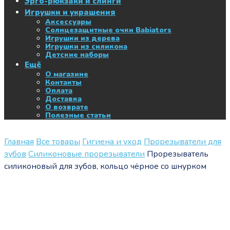
Эрго-рюкзаки и слинги
Игрушки и украшения
Аксессуары
Солнцезащитные очки Babiators
Игрушки из дерева
Игрушки из силикона
Детские наборы
Ещё
О магазине
Контакты
Оплата
Доставка
О возврате
Полезные статьи
Главная
Все товары
Гигиена и уход
Прорезыватели для
зубов
Силиконовые прорезыватели
Прорезыватель
силиконовый для зубов, кольцо чёрное со шнурком