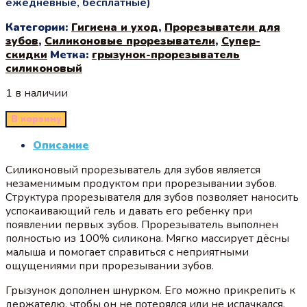
ежедневные, бесплатные)
Категории:
Гигиена и уход
,
Прорезыватели для
зубов
,
Силиконовые прорезыватели
,
Супер-
скидки
Метка:
грызунок-прорезыватель
силиконовый
1 в наличии
В корзину
Описание
Силиконовый прорезыватель для зубов является
незаменимым продуктом при прорезывании зубов.
Структура прорезывателя для зубов позволяет наносить
успокаивающий гель и давать его ребенку при
появлении первых зубов. Прорезыватель выполнен
полностью из 100% силикона. Мягко массирует дёсны
малыша и помогает справиться с неприятными
ощущениями при прорезывании зубов.
Грызунок дополнен шнурком. Его можно прикрепить к
держателю, чтобы он не потерялся или не испачкался.