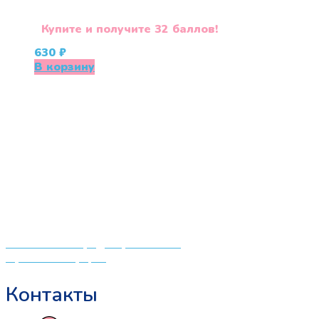
Купите и получите 32 баллов!
630
₽
В корзину
«СлингЛайф: Ушки Макушки» предлагает широкий
выбор качественных детских товаров от лучших
мировых производителей по низким ценам. Мы знаем,
что мамочкам некогда бегать по магазинам и торговым
центрам в поисках качественной одежды, игрушек и
различных детских принадлежностей. Поэтому мы
создали удобный интернет-магазин товаров для детей
и будущих мам.
Политика конфиденциальности
Публичная оферта
Контакты