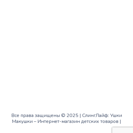
Среда:
с 10:00 до 15:00
Четверг:
с 13:00 до 19:00
Пятница:
с 10:00 до 15:00
Суббота:
с 12:00 до 18:00
Воскресенье:
в офисе выходной
Все права защищены © 2025 | СлингЛайф: Ушки
Макушки –
Интернет-магазин детских товаров
|
Fofanov.su