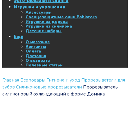
Эрго-рюкзаки и слинги
Игрушки и украшения
Аксессуары
Солнцезащитные очки Babiators
Игрушки из дерева
Игрушки из силикона
Детские наборы
Ещё
О магазине
Контакты
Оплата
Доставка
О возврате
Полезные статьи
Главная
Все товары
Гигиена и уход
Прорезыватели для
зубов
Силиконовые прорезыватели
Прорезыватель
силиконовый охлаждающий в форме Домика