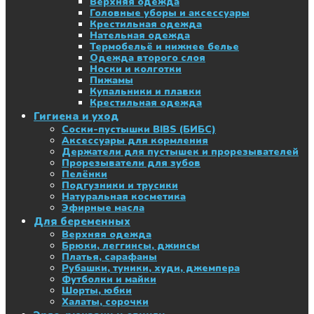
Верхняя одежда
Головные уборы и аксессуары
Крестильная одежда
Нательная одежда
Термобельё и нижнее белье
Одежда второго слоя
Носки и колготки
Пижамы
Купальники и плавки
Крестильная одежда
Гигиена и уход
Соски-пустышки BIBS (БИБС)
Аксессуары для кормления
Держатели для пустышек и прорезывателей
Прорезыватели для зубов
Пелёнки
Подгузники и трусики
Натуральная косметика
Эфирные масла
Для беременных
Верхняя одежда
Брюки, леггинсы, джинсы
Платья, сарафаны
Рубашки, туники, худи, джемпера
Футболки и майки
Шорты, юбки
Халаты, сорочки