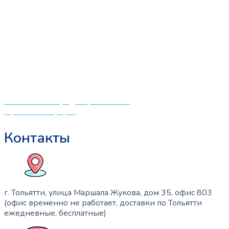
«СлингЛайф: Ушки Макушки» предлагает широкий
выбор качественных детских товаров от лучших
мировых производителей по низким ценам. Мы знаем,
что мамочкам некогда бегать по магазинам и торговым
центрам в поисках качественной одежды, игрушек и
различных детских принадлежностей. Поэтому мы
создали удобный интернет-магазин товаров для детей
и будущих мам.
Политика конфиденциальности
Публичная оферта
Контакты
г. Тольятти, улица Маршала Жукова, дом 35, офис 803
(офис временно не работает, доставки по Тольятти
ежедневные, бесплатные)