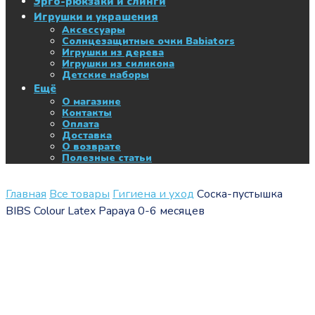
Эрго-рюкзаки и слинги
Игрушки и украшения
Аксессуары
Солнцезащитные очки Babiators
Игрушки из дерева
Игрушки из силикона
Детские наборы
Ещё
О магазине
Контакты
Оплата
Доставка
О возврате
Полезные статьи
Главная
Все товары
Гигиена и уход
Соска-пустышка
BIBS Colour Latex Papaya 0-6 меcяцев