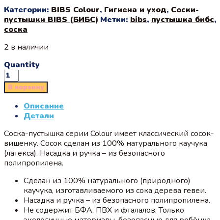
Категории:
BIBS Colour
,
Гигиена и уход
,
Соски-
пустышки BIBS (БИБС)
Метки:
bibs
,
пустышка бибс
,
соска
2 в наличии
Quantity
В корзину
Описание
Детали
Соска-пустышка серии Colour имеет классический сосок-
вишенку. Сосок сделан из 100% натурального каучука
(латекса). Насадка и ручка – из безопасного
полипропилена.
Сделан из 100% натурального (природного)
каучука, изготавливаемого из сока дерева гевеи.
Насадка и ручка – из безопасного полипропилена.
Не содержит БФА, ПВХ и фталалов. Только
экологичные материалы, безопасные для ребёнка.