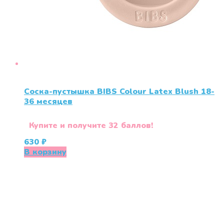
Соска-пустышка BIBS Colour Latex Blush 18-
36 меcяцев
Купите и получите 32 баллов!
630
₽
В корзину
«СлингЛайф: Ушки Макушки» предлагает широкий
выбор качественных детских товаров от лучших
мировых производителей по низким ценам. Мы знаем,
что мамочкам некогда бегать по магазинам и торговым