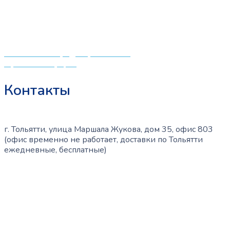
центрам в поисках качественной одежды, игрушек и
различных детских принадлежностей. Поэтому мы
создали удобный интернет-магазин товаров для детей
и будущих мам.
Политика конфиденциальности
Публичная оферта
Контакты
г. Тольятти, улица Маршала Жукова, дом 35, офис 803
(офис временно не работает, доставки по Тольятти
ежедневные, бесплатные)
+7 (909) 365-40-53
info@slinglife.ru