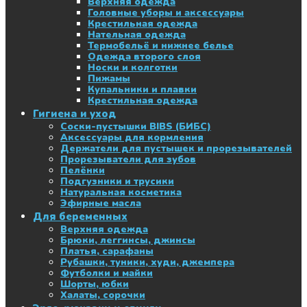
Верхняя одежда
Головные уборы и аксессуары
Крестильная одежда
Нательная одежда
Термобельё и нижнее белье
Одежда второго слоя
Носки и колготки
Пижамы
Купальники и плавки
Крестильная одежда
Гигиена и уход
Соски-пустышки BIBS (БИБС)
Аксессуары для кормления
Держатели для пустышек и прорезывателей
Прорезыватели для зубов
Пелёнки
Подгузники и трусики
Натуральная косметика
Эфирные масла
Для беременных
Верхняя одежда
Брюки, леггинсы, джинсы
Платья, сарафаны
Рубашки, туники, худи, джемпера
Футболки и майки
Шорты, юбки
Халаты, сорочки