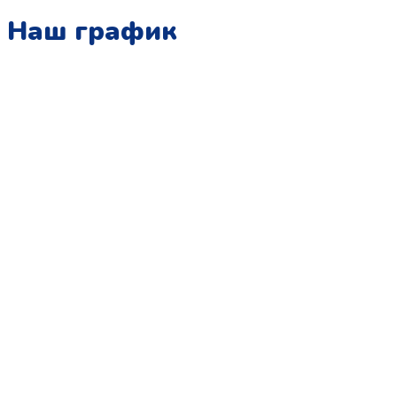
Наш график
Понедельник:
с 10:00 до 15:00
Вторник:
с 13:00 до 19:00
Среда:
с 10:00 до 15:00
Четверг:
с 13:00 до 19:00
Пятница:
с 10:00 до 15:00
Суббота:
с 12:00 до 18:00
Воскресенье:
в офисе выходной