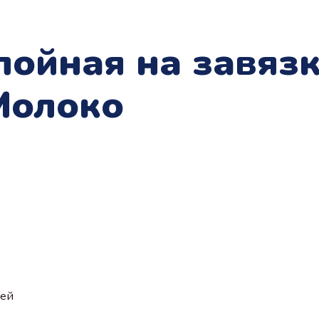
лойная на завяз
Молоко
ией