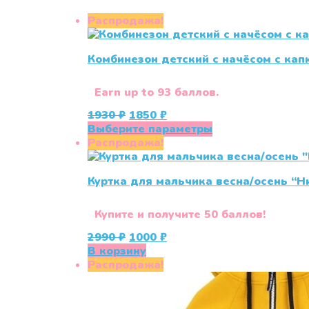
Распродажа!
Комбинезон детский с начёсом с ка
Earn up to 93 баллов.
Первоначальная
Текущая
1930
₽
1850
₽
цена
цена:
Этот
Выберите параметры
составляла
1850 ₽.
товар
Распродажа!
1930 ₽.
имеет
несколько
Куртка для мальчика весна/осень “Н
вариаций.
Опции
можно
Купите и получите 50 баллов!
выбрать
Первоначальная
Текущая
2990
₽
1000
₽
на
цена
цена:
В корзину
странице
составляла
1000 ₽.
Распродажа!
товара.
2990 ₽.