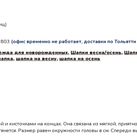
иц)
с 803
(офис временно не работает, доставки по Тольятт
ежда для новорожденных
,
Шапки весна/осень
,
Шапк
шапка
,
шапка на весну
,
шапка на осень
й и кисточками на концах. Она связана из мягкой, прият
янется. Размер равен окружности головы в см. Спереди в