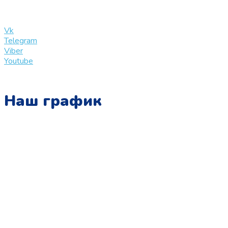
info@slinglife.ru
Vk
Telegram
Viber
Youtube
Наш график
Понедельник:
с 10:00 до 15:00
Вторник:
с 13:00 до 19:00
Среда:
с 10:00 до 15:00
Четверг:
с 13:00 до 19:00
Пятница: