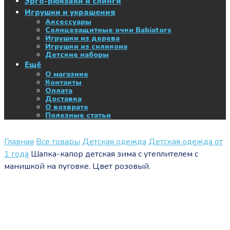
Эрго-рюкзаки и слинги
Игрушки и украшения
Аксессуары
Солнцезащитные очки Babiators
Игрушки из дерева
Игрушки из силикона
Детские наборы
Ещё
О магазине
Контакты
Оплата
Доставка
О возврате
Полезные статьи
Главная
Все товары
Детская одежда
Детская одежда от
1 года
Шапка-капор детская зима с утеплителем с
манишкой на пуговке. Цвет розовый.