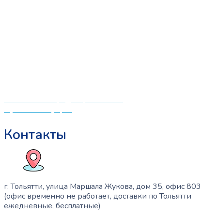
Опции
можно
«СлингЛайф: Ушки Макушки» предлагает широкий
выбрать
выбор качественных детских товаров от лучших
на
мировых производителей по низким ценам. Мы знаем,
странице
что мамочкам некогда бегать по магазинам и торговым
товара.
центрам в поисках качественной одежды, игрушек и
различных детских принадлежностей. Поэтому мы
создали удобный интернет-магазин товаров для детей
и будущих мам.
Политика конфиденциальности
Публичная оферта
Контакты
г. Тольятти, улица Маршала Жукова, дом 35, офис 803
(офис временно не работает, доставки по Тольятти
ежедневные, бесплатные)