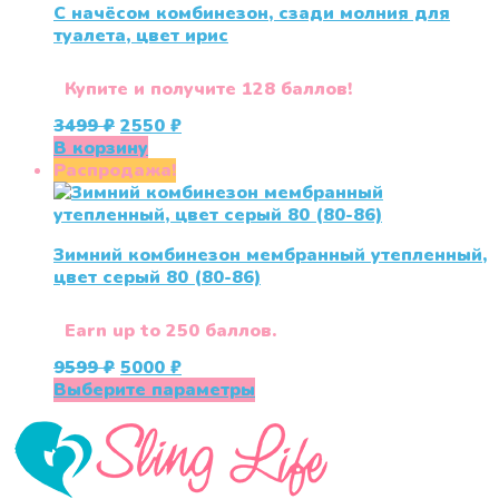
С начёсом комбинезон, сзади молния для
туалета, цвет ирис
Купите и получите 128 баллов!
Первоначальная
Текущая
3499
₽
2550
₽
цена
цена:
В корзину
составляла
2550 ₽.
Распродажа!
3499 ₽.
Зимний комбинезон мембранный утепленный,
цвет серый 80 (80-86)
Earn up to 250 баллов.
Первоначальная
Текущая
9599
₽
5000
₽
цена
цена:
Этот
Выберите параметры
составляла
5000 ₽.
товар
9599 ₽.
имеет
несколько
вариаций.