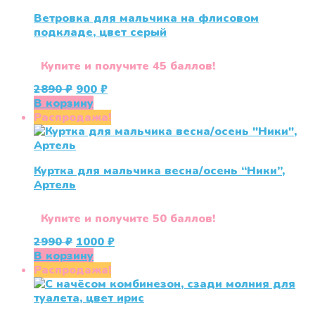
Ветровка для мальчика на флисовом
подкладе, цвет серый
Купите и получите 45 баллов!
Первоначальная
Текущая
2890
₽
900
₽
цена
цена:
В корзину
составляла
900 ₽.
Распродажа!
2890 ₽.
Куртка для мальчика весна/осень “Ники”,
Артель
Купите и получите 50 баллов!
Первоначальная
Текущая
2990
₽
1000
₽
цена
цена:
В корзину
составляла
1000 ₽.
Распродажа!
2990 ₽.