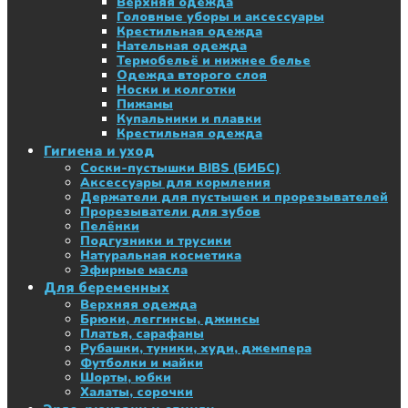
Верхняя одежда
Головные уборы и аксессуары
Крестильная одежда
Нательная одежда
Термобельё и нижнее белье
Одежда второго слоя
Носки и колготки
Пижамы
Купальники и плавки
Крестильная одежда
Гигиена и уход
Соски-пустышки BIBS (БИБС)
Аксессуары для кормления
Держатели для пустышек и прорезывателей
Прорезыватели для зубов
Пелёнки
Подгузники и трусики
Натуральная косметика
Эфирные масла
Для беременных
Верхняя одежда
Брюки, леггинсы, джинсы
Платья, сарафаны
Рубашки, туники, худи, джемпера
Футболки и майки
Шорты, юбки
Халаты, сорочки