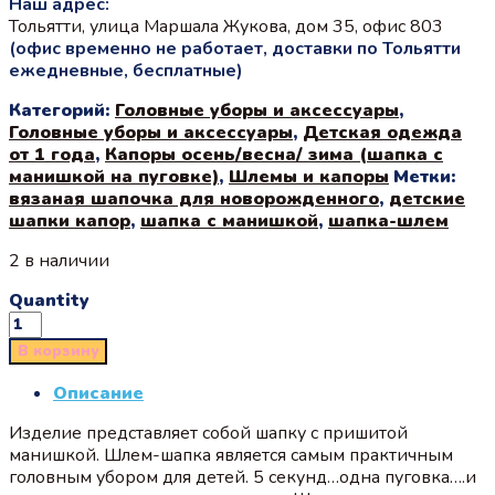
Наш адрес:
Тольятти, улица Маршала Жукова, дом 35, офис 803
(офис временно не работает, доставки по Тольятти
ежедневные, бесплатные)
Категорий:
Головные уборы и аксессуары
,
Головные уборы и аксессуары
,
Детская одежда
от 1 года
,
Капоры осень/весна/ зима (шапка с
манишкой на пуговке)
,
Шлемы и капоры
Метки:
вязаная шапочка для новорожденного
,
детские
шапки капор
,
шапка с манишкой
,
шапка-шлем
2 в наличии
Quantity
В корзину
Описание
Изделие представляет собой шапку с пришитой
манишкой. Шлем-шапка является самым практичным
головным убором для детей. 5 секунд…одна пуговка….и