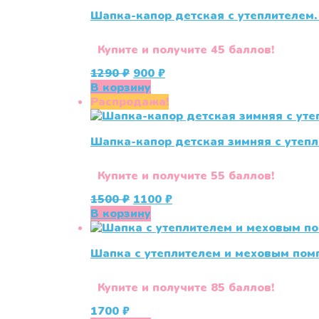
Шапка-капор детская с утеплителем.
Купите и получите 45 баллов!
Первоначальная
Текущая
1290
₽
900
₽
цена
цена:
В корзину
составляла
900 ₽.
Распродажа!
1290 ₽.
Шапка-капор детская зимняя с утепл
Купите и получите 55 баллов!
Первоначальная
Текущая
1500
₽
1100
₽
цена
цена:
В корзину
составляла
1100 ₽.
1500 ₽.
Шапка с утеплителем и меховым помп
Купите и получите 85 баллов!
1700
₽