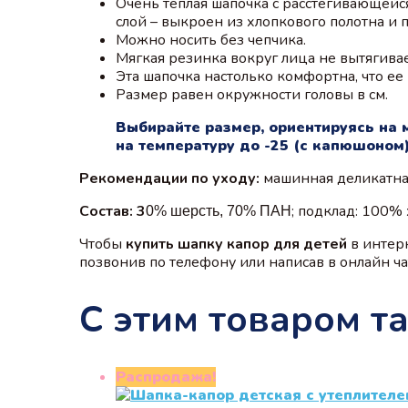
Очень тёплая шапочка с расстегивающей
слой – выкроен из хлопкового полотна и 
Можно носить без чепчика.
Мягкая резинка вокруг лица не вытягивае
Эта шапочка настолько комфортна, что ее
Размер равен окружности головы в см.
Выбирайте размер, ориентируясь на 
на температуру до -25 (с капюшоном)
Рекомендации по уходу:
машинная деликатная
Состав: 3
; подклад: 100%
0% шерсть, 70% ПАН
Чтобы
купить шапку капор для детей
в интер
позвонив по телефону или написав в онлайн чат
С этим товаром т
Распродажа!