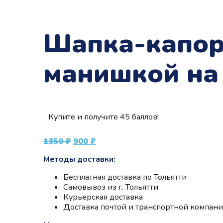
Шапка-капор 
манишкой на 
Купите и получите 45 баллов!
Первоначальная
Текущая
1350
₽
900
₽
цена
цена:
Методы доставки:
составляла
900 ₽.
1350 ₽.
Бесплатная доставка по Тольятти
Самовывоз из г. Тольятти
Курьерская доставка
Доставка почтой и транспортной компан