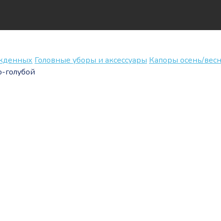
ожденных
Головные уборы и аксессуары
Капоры осень/весн
о-голубой