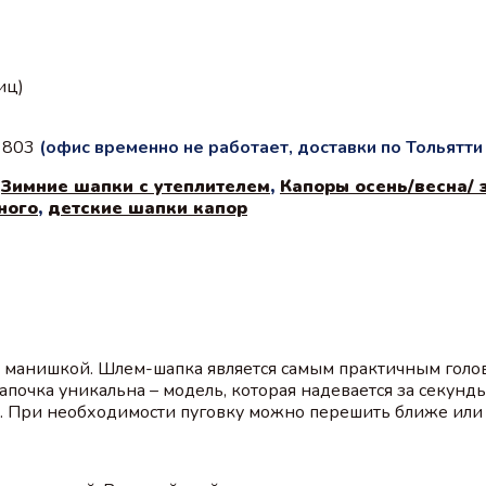
иц)
с 803
(офис временно не работает, доставки по Тольятт
,
Зимние шапки с утеплителем
,
Капоры осень/весна/ 
ного
,
детские шапки капор
й манишкой. Шлем-шапка является самым практичным голо
Шапочка уникальна – модель, которая надевается за секун
о. При необходимости пуговку можно перешить ближе или