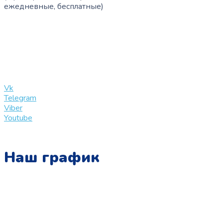
ежедневные, бесплатные)
+7 (909) 365-40-53
info@slinglife.ru
Vk
Telegram
Viber
Youtube
Наш график
Понедельник:
с 10:00 до 15:00
Вторник: