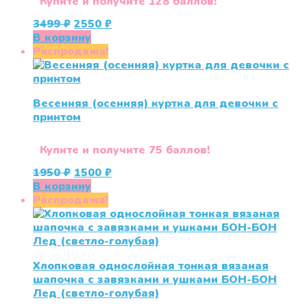
Купите и получите 128 баллов!
Первоначальная
Текущая
3499
₽
2550
₽
цена
цена:
В корзину
составляла
2550 ₽.
Распродажа!
3499 ₽.
Весенняя (осенняя) куртка для девочки с
принтом
Купите и получите 75 баллов!
Первоначальная
Текущая
1950
₽
1500
₽
цена
цена:
В корзину
составляла
1500 ₽.
Распродажа!
1950 ₽.
Хлопковая однослойная тонкая вязаная
шапочка с завязками и ушками БОН-БОН
Лед (светло-голубая)