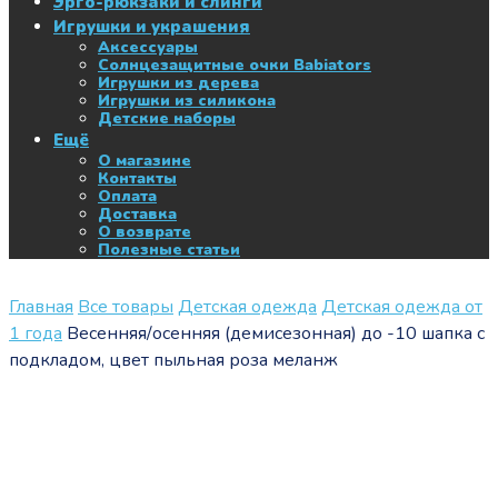
Эрго-рюкзаки и слинги
Игрушки и украшения
Аксессуары
Солнцезащитные очки Babiators
Игрушки из дерева
Игрушки из силикона
Детские наборы
Ещё
О магазине
Контакты
Оплата
Доставка
О возврате
Полезные статьи
Главная
Все товары
Детская одежда
Детская одежда от
1 года
Весенняя/осенняя (демисезонная) до -10 шапка с
подкладом, цвет пыльная роза меланж