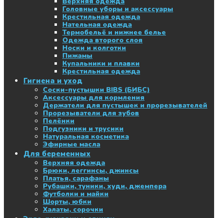
Верхняя одежда
Головные уборы и аксессуары
Крестильная одежда
Нательная одежда
Термобельё и нижнее белье
Одежда второго слоя
Носки и колготки
Пижамы
Купальники и плавки
Крестильная одежда
Гигиена и уход
Соски-пустышки BIBS (БИБС)
Аксессуары для кормления
Держатели для пустышек и прорезывателей
Прорезыватели для зубов
Пелёнки
Подгузники и трусики
Натуральная косметика
Эфирные масла
Для беременных
Верхняя одежда
Брюки, леггинсы, джинсы
Платья, сарафаны
Рубашки, туники, худи, джемпера
Футболки и майки
Шорты, юбки
Халаты, сорочки