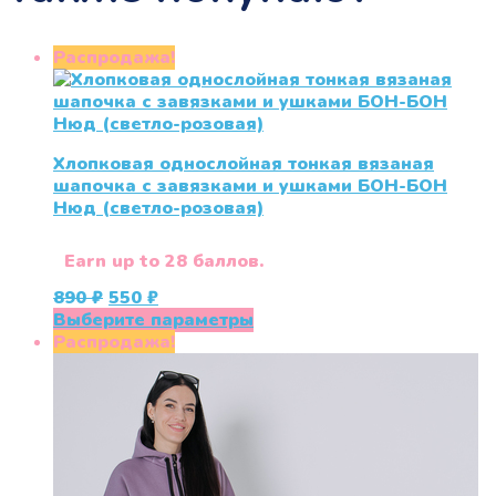
Распродажа!
Хлопковая однослойная тонкая вязаная
шапочка с завязками и ушками БОН-БОН
Нюд (светло-розовая)
Earn up to 28 баллов.
Первоначальная
Текущая
890
₽
550
₽
цена
цена:
Этот
Выберите параметры
составляла
550 ₽.
товар
Распродажа!
890 ₽.
имеет
несколько
вариаций.
Опции
можно
выбрать