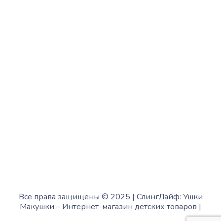
с 13:00 до 19:00
Среда:
с 10:00 до 15:00
Четверг:
с 13:00 до 19:00
Пятница:
с 10:00 до 15:00
Суббота:
с 12:00 до 18:00
Воскресенье:
в офисе выходной
Все права защищены © 2025 | СлингЛайф: Ушки
Макушки –
Интернет-магазин детских товаров
|
Fofanov.su