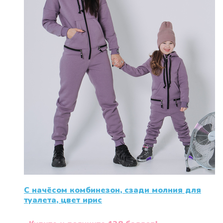
на
странице
товара.
С начёсом комбинезон, сзади молния для
туалета, цвет ирис