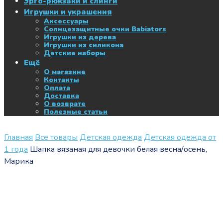
Эрго-рюкзаки и слинги
Игрушки и украшения
Аксессуары
Солнцезащитные очки Babiators
Игрушки из дерева
Игрушки из силикона
Детские наборы
Ещё
О магазине
Контакты
Оплата
Доставка
О возврате
Полезные статьи
Главная
Все товары
Детская одежда
Детская одежда от
1 года
Шапка вязаная для девочки белая весна/осень,
Марика