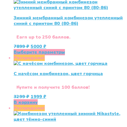
2790 ₽.
Зимний мембранный комбинезон утепленный
синий с принтом 80 (80-86)
Earn up to 250 баллов.
Первоначальная
Текущая
7899
₽
5000
₽
цена
цена:
Этот
Выберите параметры
составляла
5000 ₽.
товар
Распродажа!
7899 ₽.
имеет
несколько
С начёсом комбинезон, цвет горчица
вариаций.
Опции
можно
Купите и получите 100 баллов!
выбрать
Первоначальная
Текущая
3299
₽
1999
₽
на
цена
цена:
В корзину
странице
составляла
1999 ₽.
Распродажа!
товара.
3299 ₽.