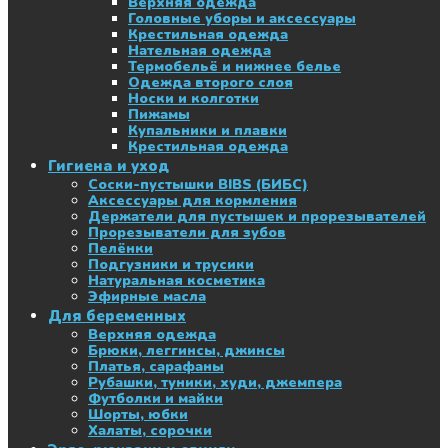
Верхняя одежда
Головные уборы и аксессуары
Крестильная одежда
Нательная одежда
Термобельё и нижнее белье
Одежда второго слоя
Носки и колготки
Пижамы
Купальники и плавки
Крестильная одежда
Гигиена и уход
Соски-пустышки BIBS (БИБС)
Аксессуары для кормления
Держатели для пустышек и прорезывателей
Прорезыватели для зубов
Пелёнки
Подгузники и трусики
Натуральная косметика
Эфирные масла
Для беременных
Верхняя одежда
Брюки, леггинсы, джинсы
Платья, сарафаны
Рубашки, туники, худи, джемпера
Футболки и майки
Шорты, юбки
Халаты, сорочки