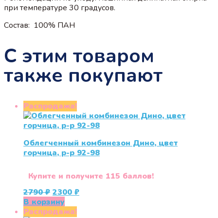
при температуре 30 градусов.
Состав: 100% ПАН
С этим товаром
также покупают
Распродажа!
Облегченный комбинезон Дино, цвет
горчица, р-р 92-98
Купите и получите 115 баллов!
Первоначальная
Текущая
2790
₽
2300
₽
цена
цена:
В корзину
составляла
2300 ₽.
Распродажа!