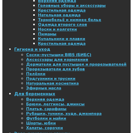
Верхняя одежда
Головные уборы и аксессуары
Крестильная одежда
Нательная одежда
Термобельё и нижнее белье
Одежда второго слоя
Носки и колготки
Пижамы
Купальники и плавки
Крестильная одежда
Гигиена и уход
Соски-пустышки BIBS (БИБС)
Аксессуары для кормления
Держатели для пустышек и прорезывателей
Прорезыватели для зубов
Пелёнки
Подгузники и трусики
Натуральная косметика
Эфирные масла
Для беременных
Верхняя одежда
Брюки, леггинсы, джинсы
Платья, сарафаны
Рубашки, туники, худи, джемпера
Футболки и майки
Шорты, юбки
Халаты, сорочки