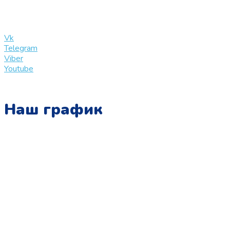
info@slinglife.ru
Vk
Telegram
Viber
Youtube
Наш график
Понедельник:
с 10:00 до 15:00
Вторник:
с 13:00 до 19:00
Среда:
с 10:00 до 15:00
Четверг:
с 13:00 до 19:00