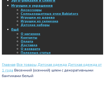
Эрго-рюкзаки и слинги
Игрушки и украшения
Аксессуары
Солнцезащитные очки Babiators
Игрушки из дерева
Игрушки из силикона
Детские наборы
Ещё
О магазине
Контакты
Оплата
Доставка
О возврате
Полезные статьи
Главная
Все товары
Детская одежда
Детская одежда от
1 года
Весенний (осенний) шлем с декоративными
бантиками белый