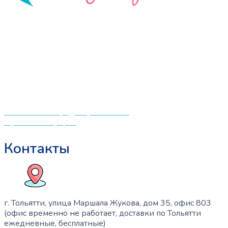
Опции
можно
«СлингЛайф: Ушки Макушки» предлагает широкий
выбрать
выбор качественных детских товаров от лучших
на
мировых производителей по низким ценам. Мы знаем,
странице
что мамочкам некогда бегать по магазинам и торговым
товара.
центрам в поисках качественной одежды, игрушек и
различных детских принадлежностей. Поэтому мы
создали удобный интернет-магазин товаров для детей
и будущих мам.
Политика конфиденциальности
Публичная оферта
Контакты
г. Тольятти, улица Маршала Жукова, дом 35, офис 803
(офис временно не работает, доставки по Тольятти
ежедневные, бесплатные)