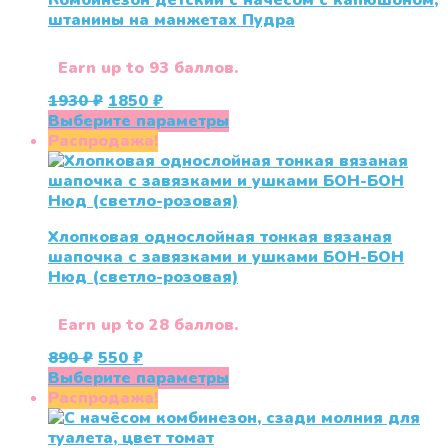
Комбинезон детский с начёсом с капюшоном,
штанины на манжетах Пудра
Earn up to 93 баллов.
Первоначальная
Текущая
1930
₽
1850
₽
цена
цена:
Этот
Выберите параметры
составляла
1850 ₽.
товар
Распродажа!
1930 ₽.
имеет
несколько
вариаций.
Опции
Хлопковая однослойная тонкая вязаная
можно
шапочка с завязками и ушками БОН-БОН
выбрать
Нюд (светло-розовая)
на
странице
товара.
Earn up to 28 баллов.
Первоначальная
Текущая
890
₽
550
₽
цена
цена:
Этот
Выберите параметры
составляла
550 ₽.
товар
Распродажа!
890 ₽.
имеет
несколько