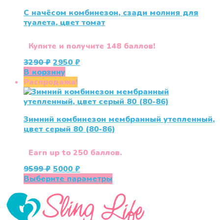
вариаций.
С начёсом комбинезон, сзади молния для
Опции
туалета, цвет томат
можно
выбрать
на
Купите и получите 148 баллов!
странице
Первоначальная
Текущая
3290
₽
2950
₽
товара.
цена
цена:
В корзину
составляла
2950 ₽.
Распродажа!
3290 ₽.
Зимний комбинезон мембранный утепленный,
цвет серый 80 (80-86)
Earn up to 250 баллов.
Первоначальная
Текущая
9599
₽
5000
₽
цена
цена:
Этот
Выберите параметры
составляла
5000 ₽.
товар
9599 ₽.
имеет
несколько
вариаций.