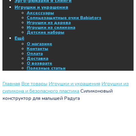
Эрго-рюкзаки и слинги
Игрушки и украшения
Аксессуары
Солнцезащитные очки Babiators
Игрушки из дерева
Игрушки из силикона
Детские наборы
Ещё
О магазине
Контакты
Оплата
Доставка
О возврате
Полезные статьи
Главная
Все товары
Игрушки и украшения
Игрушки из
силикона и безопасного пластика
Силиконовый
конструктор для малышей Радуга