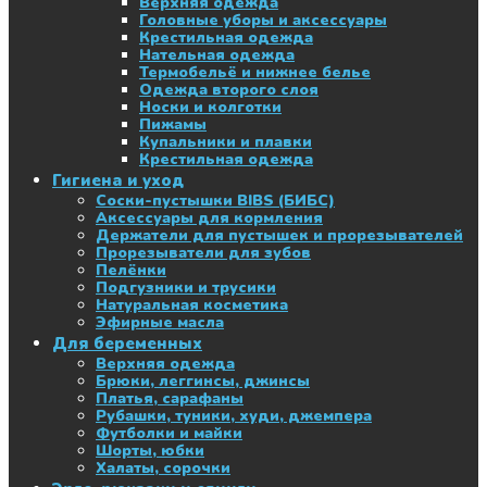
Верхняя одежда
Головные уборы и аксессуары
Крестильная одежда
Нательная одежда
Термобельё и нижнее белье
Одежда второго слоя
Носки и колготки
Пижамы
Купальники и плавки
Крестильная одежда
Гигиена и уход
Соски-пустышки BIBS (БИБС)
Аксессуары для кормления
Держатели для пустышек и прорезывателей
Прорезыватели для зубов
Пелёнки
Подгузники и трусики
Натуральная косметика
Эфирные масла
Для беременных
Верхняя одежда
Брюки, леггинсы, джинсы
Платья, сарафаны
Рубашки, туники, худи, джемпера
Футболки и майки
Шорты, юбки
Халаты, сорочки