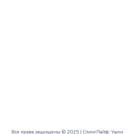
с 10:00 до 15:00
Вторник:
с 13:00 до 19:00
Среда:
с 10:00 до 15:00
Четверг:
с 13:00 до 19:00
Пятница:
с 10:00 до 15:00
Суббота:
с 12:00 до 18:00
Воскресенье:
в офисе выходной
Все права защищены © 2025 | СлингЛайф: Ушки