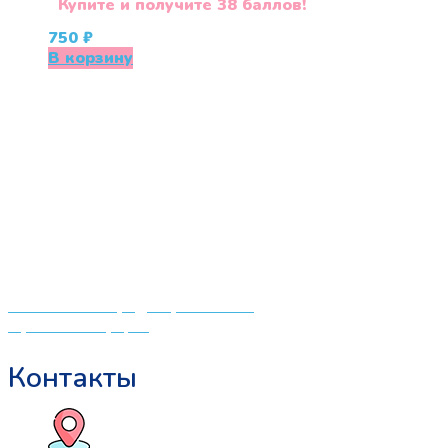
Купите и получите 38 баллов!
750
₽
В корзину
«СлингЛайф: Ушки Макушки» предлагает широкий
выбор качественных детских товаров от лучших
мировых производителей по низким ценам. Мы знаем,
что мамочкам некогда бегать по магазинам и торговым
центрам в поисках качественной одежды, игрушек и
различных детских принадлежностей. Поэтому мы
создали удобный интернет-магазин товаров для детей
и будущих мам.
Политика конфиденциальности
Публичная оферта
Контакты