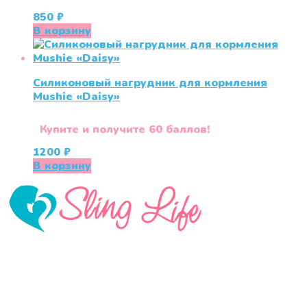
850
₽
В корзину
Силиконовый нагрудник для кормления
Mushie «Daisy»
Купите и получите 60 баллов!
1200
₽
В корзину
«СлингЛайф: Ушки Макушки» предлагает широкий
выбор качественных детских товаров от лучших
мировых производителей по низким ценам. Мы знаем,
что мамочкам некогда бегать по магазинам и торговым