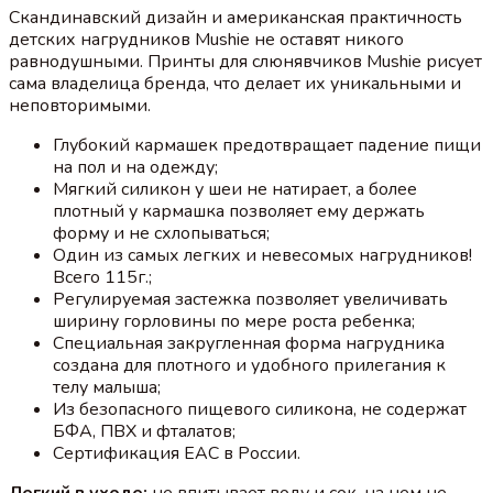
Скандинавский дизайн и американская практичность
детских нагрудников Mushie не оставят никого
равнодушными. Принты для слюнявчиков Mushie рисует
сама владелица бренда, что делает их уникальными и
неповторимыми.
Глубокий кармашек предотвращает падение пищи
на пол и на одежду;⠀
Мягкий силикон у шеи не натирает, а более
плотный у кармашка позволяет ему держать
форму и не схлопываться;⠀
Один из самых легких и невесомых нагрудников!
Всего 115г.;⠀
Регулируемая застежка позволяет увеличивать
ширину горловины по мере роста ребенка;⠀
Специальная закругленная форма нагрудника
создана для плотного и удобного прилегания к
телу малыша;
Из безопасного пищевого силикона, не содержат
БФА, ПВХ и фталатов;
Сертификация EAС в России.⠀⠀⠀
Легкий в уходе:
не впитывает воду и сок, на нем не