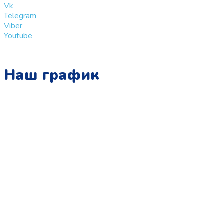
Vk
Telegram
Viber
Youtube
Наш график
Понедельник:
с 10:00 до 15:00
Вторник:
с 13:00 до 19:00
Среда:
с 10:00 до 15:00
Четверг:
с 13:00 до 19:00
Пятница:
с 10:00 до 15:00
Суббота: