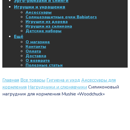
Эрго-рюкзаки и слинги
Игрушки и украшения
Аксессуары
Солнцезащитные очки Babiators
Игрушки из дерева
Игрушки из силикона
Детские наборы
Ещё
О магазине
Контакты
Оплата
Доставка
О возврате
Полезные статьи
Главная
Все товары
Гигиена и уход
Аксессуары для
кормления
Нагрудники и слюнявчики
Силиконовый
нагрудник для кормления Mushie «Woodchuck»