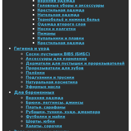
Верхняя одежда
Головные уборы и аксессуары
Крестильная одежда
Нательная одежда
Термобельё и нижнее белье
Одежда второго слоя
Носки и колготки
Пижамы
Купальники и плавки
Крестильная одежда
Гигиена и уход
Соски-пустышки BIBS (БИБС)
Аксессуары для кормления
Держатели для пустышек и прорезывателей
Прорезыватели для зубов
Пелёнки
Подгузники и трусики
Натуральная косметика
Эфирные масла
Для беременных
Верхняя одежда
Брюки, леггинсы, джинсы
Платья, сарафаны
Рубашки, туники, худи, джемпера
Футболки и майки
Шорты, юбки
Халаты, сорочки