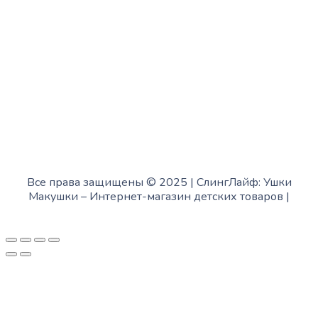
Суббота:
с 12:00 до 18:00
Воскресенье:
в офисе выходной
Все права защищены © 2025 | СлингЛайф: Ушки
Макушки –
Интернет-магазин детских товаров
|
Fofanov.su