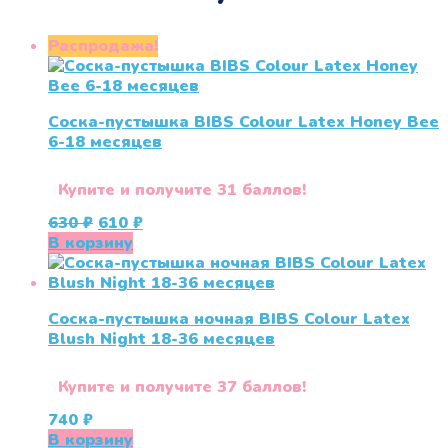
Распродажа!
Соска-пустышка BIBS Colour Latex Honey Bee
6-18 месяцев
Купите и получите 31 баллов!
Первоначальная
Текущая
630
₽
610
₽
цена
цена:
В корзину
составляла
610 ₽.
630 ₽.
Соска-пустышка ночная BIBS Colour Latex
Blush Night 18-36 меcяцев
Купите и получите 37 баллов!
740
₽
В корзину