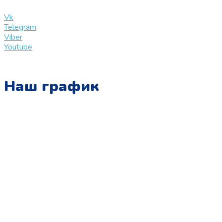
info@slinglife.ru
Vk
Telegram
Viber
Youtube
Наш график
Понедельник:
с 10:00 до 15:00
Вторник:
с 13:00 до 19:00
Среда:
с 10:00 до 15:00
Четверг:
с 13:00 до 19:00
Пятница:
с 10:00 до 15:00