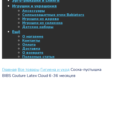
Эрго-рюкзаки и слинги
Игрушки и украшения
Аксессуары
Солнцезащитные очки Babiators
Игрушки из дерева
Игрушки из силикона
Детские наборы
Ещё
О магазине
Контакты
Оплата
Доставка
О возврате
Полезные статьи
Главная
Все товары
Гигиена и уход
Соска-пустышка
BIBS Couture Latex Cloud 6-36 месяцев