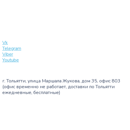
+7 (909) 365-40-53
info@slinglife.ru
Vk
Telegram
Viber
Youtube
г. Тольятти, улица Маршала Жукова, дом 35, офис 803
(офис временно не работает, доставки по Тольятти
ежедневные, бесплатные)
+7 (909) 365-40-53