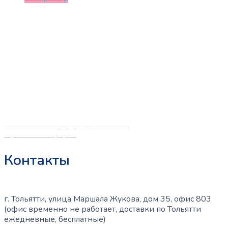
«СлингЛайф: Ушки Макушки» предлагает широкий
выбор качественных детских товаров от лучших
мировых производителей по низким ценам. Мы знаем,
что мамочкам некогда бегать по магазинам и торговым
центрам в поисках качественной одежды, игрушек и
различных детских принадлежностей. Поэтому мы
создали удобный интернет-магазин товаров для детей
и будущих мам.
Политика конфиденциальности
Публичная оферта
Контакты
г. Тольятти, улица Маршала Жукова, дом 35, офис 803
(офис временно не работает, доставки по Тольятти
ежедневные, бесплатные)