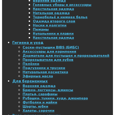
Верхняя одежда
Головные уборы и аксессуары
Крестильная одежда
Нательная одежда
Термобельё и нижнее белье
Одежда второго слоя
Носки и колготки
Пижамы
Купальники и плавки
Крестильная одежда
Гигиена и уход
Соски-пустышки BIBS (БИБС)
Аксессуары для кормления
Держатели для пустышек и прорезывателей
Прорезыватели для зубов
Пелёнки
Подгузники и трусики
Натуральная косметика
Эфирные масла
Для беременных
Верхняя одежда
Брюки, леггинсы, джинсы
Платья, сарафаны
Рубашки, туники, худи, джемпера
Футболки и майки
Шорты, юбки
Халаты, сорочки