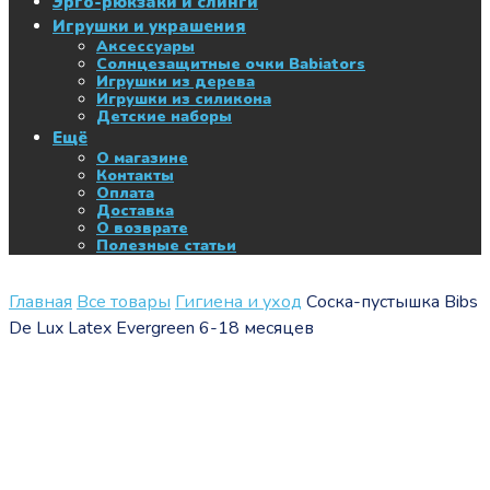
Эрго-рюкзаки и слинги
Игрушки и украшения
Аксессуары
Солнцезащитные очки Babiators
Игрушки из дерева
Игрушки из силикона
Детские наборы
Ещё
О магазине
Контакты
Оплата
Доставка
О возврате
Полезные статьи
Главная
Все товары
Гигиена и уход
Соска-пустышка Bibs
De Lux Latex Evergreen 6-18 месяцев