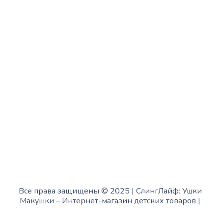
Среда:
с 10:00 до 15:00
Четверг:
с 13:00 до 19:00
Пятница:
с 10:00 до 15:00
Суббота:
с 12:00 до 18:00
Воскресенье:
в офисе выходной
Все права защищены © 2025 | СлингЛайф: Ушки
Макушки –
Интернет-магазин детских товаров
|
Fofanov.su