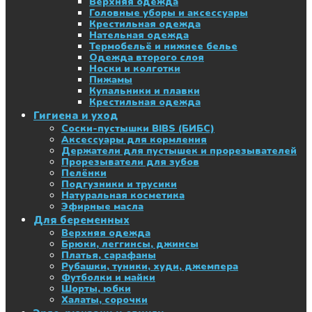
Верхняя одежда
Головные уборы и аксессуары
Крестильная одежда
Нательная одежда
Термобельё и нижнее белье
Одежда второго слоя
Носки и колготки
Пижамы
Купальники и плавки
Крестильная одежда
Гигиена и уход
Соски-пустышки BIBS (БИБС)
Аксессуары для кормления
Держатели для пустышек и прорезывателей
Прорезыватели для зубов
Пелёнки
Подгузники и трусики
Натуральная косметика
Эфирные масла
Для беременных
Верхняя одежда
Брюки, леггинсы, джинсы
Платья, сарафаны
Рубашки, туники, худи, джемпера
Футболки и майки
Шорты, юбки
Халаты, сорочки