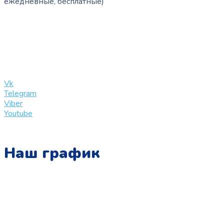
ежедневные, бесплатные)
+7 (909) 365-40-53
info@slinglife.ru
Vk
Telegram
Viber
Youtube
Наш график
Понедельник:
с 10:00 до 15:00
Вторник:
с 13:00 до 19:00