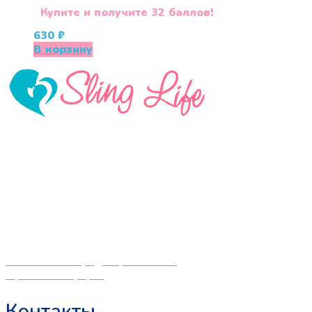
Купите и получите 32 баллов!
630
₽
В корзину
«СлингЛайф: Ушки Макушки» предлагает широкий
выбор качественных детских товаров от лучших
мировых производителей по низким ценам. Мы знаем,
что мамочкам некогда бегать по магазинам и торговым
центрам в поисках качественной одежды, игрушек и
различных детских принадлежностей. Поэтому мы
создали удобный интернет-магазин товаров для детей
и будущих мам.
Политика конфиденциальности
Публичная оферта
Контакты