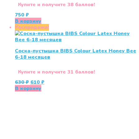
Купите и получите 38 баллов!
750
₽
В корзину
Распродажа!
Соска-пустышка BIBS Colour Latex Honey Bee
6-18 месяцев
Купите и получите 31 баллов!
Первоначальная
Текущая
630
₽
610
₽
цена
цена:
В корзину
составляла
610 ₽.
630 ₽.