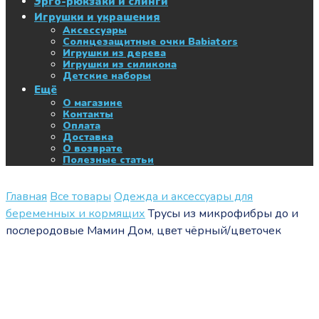
Эрго-рюкзаки и слинги
Игрушки и украшения
Аксессуары
Солнцезащитные очки Babiators
Игрушки из дерева
Игрушки из силикона
Детские наборы
Ещё
О магазине
Контакты
Оплата
Доставка
О возврате
Полезные статьи
Главная
Все товары
Одежда и аксессуары для
беременных и кормящих
Трусы из микрофибры до и
послеродовые Мамин Дом, цвет чёрный/цветочек