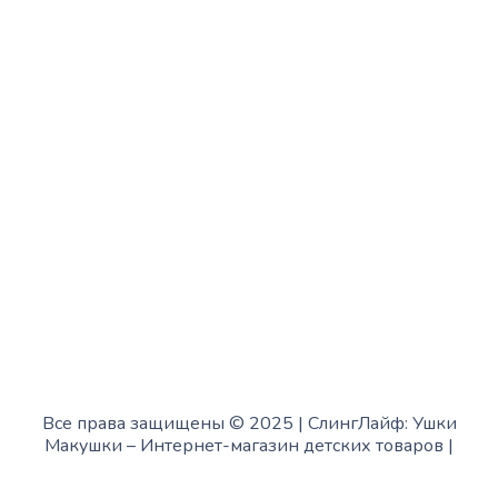
Среда:
с 10:00 до 15:00
Четверг:
с 13:00 до 19:00
Пятница:
с 10:00 до 15:00
Суббота:
с 12:00 до 18:00
Воскресенье:
в офисе выходной
Все права защищены © 2025 | СлингЛайф: Ушки
Макушки –
Интернет-магазин детских товаров
|
Fofanov.su