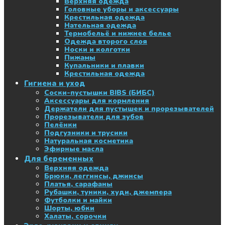
Верхняя одежда
Головные уборы и аксессуары
Крестильная одежда
Нательная одежда
Термобельё и нижнее белье
Одежда второго слоя
Носки и колготки
Пижамы
Купальники и плавки
Крестильная одежда
Гигиена и уход
Соски-пустышки BIBS (БИБС)
Аксессуары для кормления
Держатели для пустышек и прорезывателей
Прорезыватели для зубов
Пелёнки
Подгузники и трусики
Натуральная косметика
Эфирные масла
Для беременных
Верхняя одежда
Брюки, леггинсы, джинсы
Платья, сарафаны
Рубашки, туники, худи, джемпера
Футболки и майки
Шорты, юбки
Халаты, сорочки