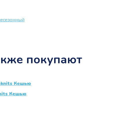
сесезонный
акже покупают
nits Кешью