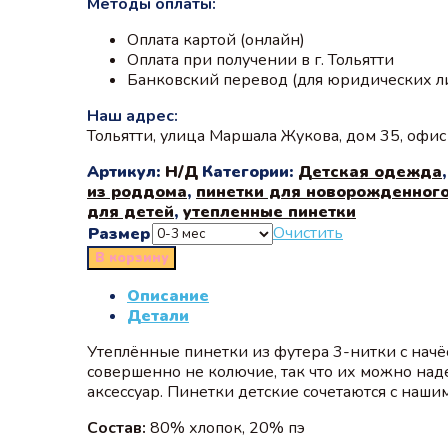
Методы оплаты:
Оплата картой (онлайн)
Оплата при получении в г. Тольятти
Банковский перевод (для юридических л
Наш адрес:
Тольятти, улица Маршала Жукова, дом 35, офи
Артикул:
Н/Д
Категории:
Детская одежда
из роддома
,
пинетки для новорожденног
для детей
,
утепленные пинетки
Очистить
Размер
В корзину
Описание
Детали
Утеплённые пинетки из футера 3-нитки с начё
совершенно не колючие, так что их можно наде
аксессуар. Пинетки детские сочетаются с наш
Состав:
80% хлопок, 20% пэ