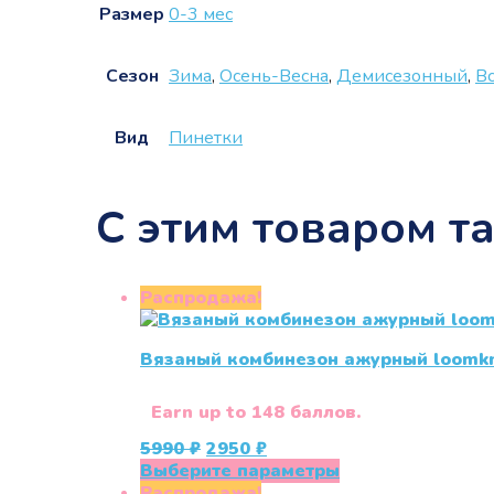
Размер
0-3 мес
Сезон
Зима
,
Осень-Весна
,
Демисезонный
,
В
Вид
Пинетки
С этим товаром т
Распродажа!
Вязаный комбинезон ажурный loomk
Earn up to 148 баллов.
Первоначальная
Текущая
5990
₽
2950
₽
цена
цена:
Этот
Выберите параметры
составляла
2950 ₽.
товар
Распродажа!