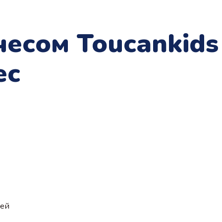
чесом Toucankid
ес
ией