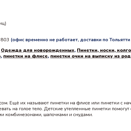
иц)
с 803
(офис временно не работает, доставки по Тольятт
,
Одежда для новорожденных
,
Пинетки, носки, колг
о
,
пинетки на флисе
,
пинетки очки на выписку из ро
сом. Ещё их называют пинетки на флисе или пинетки с нач
вать на голое тело. Детские утепленные пинетки помогут 
ими комбинезонами, шапочками и снудами.