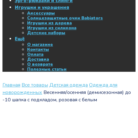
Эрго-рюкзаки и слинги
Игрушки и украшения
Аксессуары
Солнцезащитные очки Babiators
Игрушки из дерева
Игрушки из силикона
Детские наборы
Ещё
О магазине
Контакты
Оплата
Доставка
О возврате
Полезные статьи
Главная
Все товары
Детская одежда
Одежда для
новорожденных
Весенняя/осенняя (демисезонная) до
-10 шапка с подкладом, розовая с белым