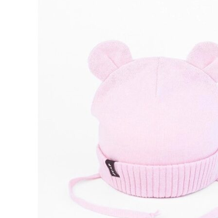
вариаций.
Опции
можно
выбрать
на
странице
товара.