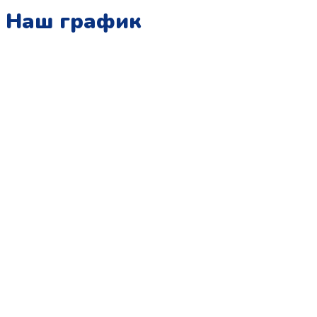
Наш график
Понедельник:
с 10:00 до 15:00
Вторник:
с 13:00 до 19:00
Среда:
с 10:00 до 15:00
Четверг:
с 13:00 до 19:00
Пятница:
с 10:00 до 15:00
Суббота:
с 12:00 до 18:00
Воскресенье:
в офисе выходной