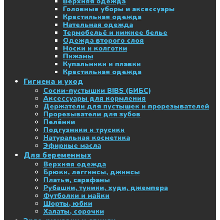
Верхняя одежда
Головные уборы и аксессуары
Крестильная одежда
Нательная одежда
Термобельё и нижнее белье
Одежда второго слоя
Носки и колготки
Пижамы
Купальники и плавки
Крестильная одежда
Гигиена и уход
Соски-пустышки BIBS (БИБС)
Аксессуары для кормления
Держатели для пустышек и прорезывателей
Прорезыватели для зубов
Пелёнки
Подгузники и трусики
Натуральная косметика
Эфирные масла
Для беременных
Верхняя одежда
Брюки, леггинсы, джинсы
Платья, сарафаны
Рубашки, туники, худи, джемпера
Футболки и майки
Шорты, юбки
Халаты, сорочки