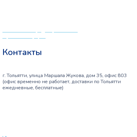
центрам в поисках качественной одежды, игрушек и
на
различных детских принадлежностей. Поэтому мы
странице
создали удобный интернет-магазин товаров для детей
товара.
и будущих мам.
Политика конфиденциальности
Публичная оферта
Контакты
г. Тольятти, улица Маршала Жукова, дом 35, офис 803
(офис временно не работает, доставки по Тольятти
ежедневные, бесплатные)
+7 (909) 365-40-53
info@slinglife.ru