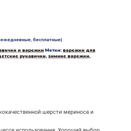
и ежедневные, бесплатные)
авички и варежки
Метки:
варежки для
детские рукавички
,
зимние варежки
,
ококачественной шерсти мериноса и
цессе использования. Хороший выбор