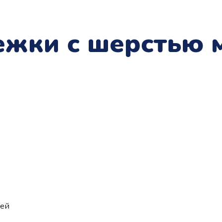
ежки c шерстью 
ией