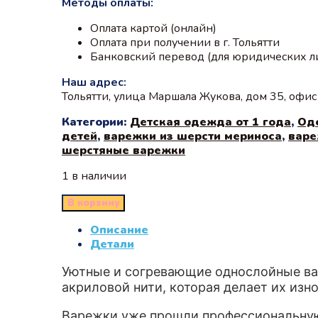
Методы оплаты:
Оплата картой (онлайн)
Оплата при получении в г. Тольятти
Банковский перевод (для юридических л
Наш адрес:
Тольятти, улица Маршала Жукова, дом 35, офи
Категории:
Детская одежда от 1 года
,
Од
детей
,
варежки из шерсти мериноса
,
варе
шерстяные варежки
1 в наличии
В корзину
Описание
Детали
Уютные и согревающие однослойные вар
акриловой нити, которая делает их изн
Варежки уже прошли профессиональную