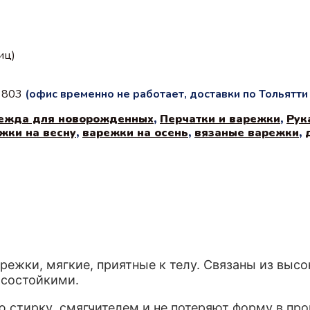
иц)
с 803
(офис временно не работает, доставки по Тольятт
ежда для новорожденных
,
Перчатки и варежки
,
Рук
жки на весну
,
варежки на осень
,
вязаные варежки
,
ежки, мягкие, приятные к телу. Связаны из выс
осостойкими.
 стирку смягчителем и не потеряют форму в про