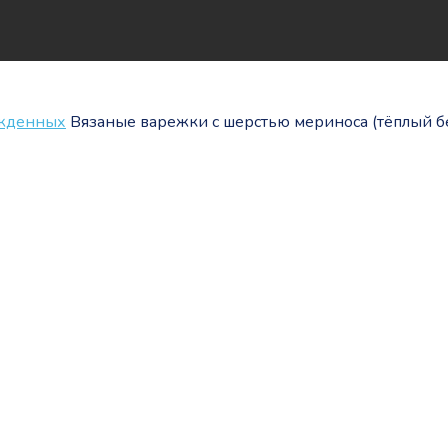
ожденных
Вязаные варежки c шерстью мериноса (тёплый б