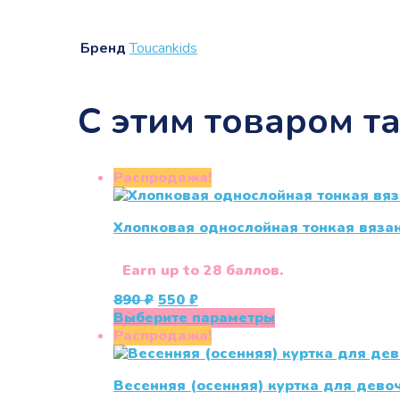
Бренд
Touсankids
С этим товаром т
Распродажа!
Хлопковая однослойная тонкая вяза
Earn up to 28 баллов.
Первоначальная
Текущая
890
₽
550
₽
цена
цена:
Этот
Выберите параметры
составляла
550 ₽.
товар
Распродажа!
890 ₽.
имеет
несколько
Весенняя (осенняя) куртка для девоч
вариаций.