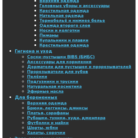
Верхняя одежда
Головные уборы и аксессуары
Крестильная одежда
Нательная одежда
Термобельё и нижнее белье
Одежда второго слоя
Носки и колготки
Пижамы
Купальники и плавки
Крестильная одежда
Гигиена и уход
Соски-пустышки BIBS (БИБС)
Аксессуары для кормления
Держатели для пустышек и прорезывателей
Прорезыватели для зубов
Пелёнки
Подгузники и трусики
Натуральная косметика
Эфирные масла
Для беременных
Верхняя одежда
Брюки, леггинсы, джинсы
Платья, сарафаны
Рубашки, туники, худи, джемпера
Футболки и майки
Шорты, юбки
Халаты, сорочки