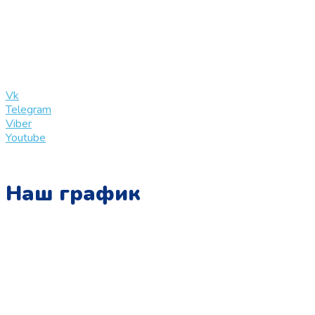
+7 (909) 365-40-53
info@slinglife.ru
Vk
Telegram
Viber
Youtube
Наш график
Понедельник:
с 10:00 до 15:00
Вторник:
с 13:00 до 19:00
Среда: