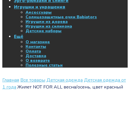
Эрго-рюкзаки и слинги
Игрушки и украшения
Аксессуары
Солнцезащитные очки Babiators
Игрушки из дерева
Игрушки из силикона
Детские наборы
Ещё
О магазине
Контакты
Оплата
Доставка
О возврате
Полезные статьи
Главная
Все товары
Детская одежда
Детская одежда от
1 года
Жилет NOT FOR ALL весна/осень, цвет красный