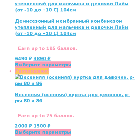
Демисезонный мембранный комбинезон
утепленный для мальчика и девочки Лайм
(от -10 до +10 С) 104см
Earn up to 195 баллов.
Первоначальная
Текущая
6490
₽
3890
₽
цена
цена:
Этот
Выберите параметры
составляла
3890 ₽.
товар
Распродажа!
6490 ₽.
имеет
несколько
вариаций.
Весенняя (осенняя) куртка для девочки, р-
Опции
ры 80 и 86
можно
выбрать
на
Earn up to 75 баллов.
странице
Первоначальная
Текущая
2000
₽
1500
₽
товара.
цена
цена:
Этот
Выберите параметры
составляла
1500 ₽.
товар