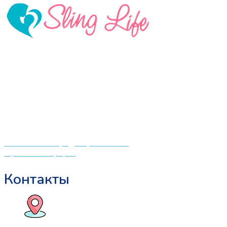
2000 ₽.
имеет
несколько
вариаций.
Опции
можно
«СлингЛайф: Ушки Макушки» предлагает широкий
выбрать
выбор качественных детских товаров от лучших
на
мировых производителей по низким ценам. Мы знаем,
странице
что мамочкам некогда бегать по магазинам и торговым
товара.
центрам в поисках качественной одежды, игрушек и
различных детских принадлежностей. Поэтому мы
создали удобный интернет-магазин товаров для детей
и будущих мам.
Политика конфиденциальности
Публичная оферта
Контакты