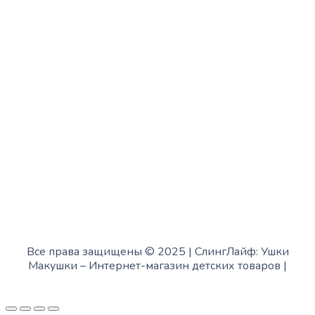
с 10:00 до 15:00
Четверг:
с 13:00 до 19:00
Пятница:
с 10:00 до 15:00
Суббота:
с 12:00 до 18:00
Воскресенье:
в офисе выходной
Все права защищены © 2025 | СлингЛайф: Ушки
Макушки –
Интернет-магазин детских товаров
|
Fofanov.su