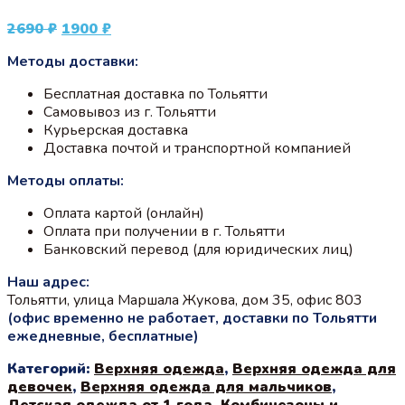
Первоначальная
Текущая
2690
₽
1900
₽
цена
цена:
Методы доставки:
составляла
1900 ₽.
2690 ₽.
Бесплатная доставка по Тольятти
Самовывоз из г. Тольятти
Курьерская доставка
Доставка почтой и транспортной компанией
Методы оплаты:
Оплата картой (онлайн)
Оплата при получении в г. Тольятти
Банковский перевод (для юридических лиц)
Наш адрес:
Тольятти, улица Маршала Жукова, дом 35, офис 803
(офис временно не работает, доставки по Тольятти
ежедневные, бесплатные)
Категорий:
Верхняя одежда
,
Верхняя одежда для
девочек
,
Верхняя одежда для мальчиков
,
Детская одежда от 1 года
,
Комбинезоны и