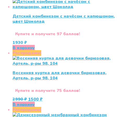
Детский комбинезон с начёсом с капюшоном,
цвет Шоколад
Купите и получите 97 баллов!
1930
₽
В корзину
Распродажа!
Весенняя куртка для девочки бирюзовая,
Артель, р-ры 98, 104
Купите и получите 75 баллов!
Первоначальная
Текущая
2990
₽
1500
₽
цена
цена:
В корзину
составляла
1500 ₽.
Распродажа!
2990 ₽.