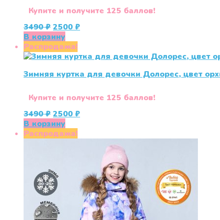
Купите и получите 125 баллов!
Первоначальная
Текущая
3490
₽
2500
₽
цена
цена:
В корзину
составляла
2500 ₽.
Распродажа!
3490 ₽.
Зимняя куртка для девочки Долорес, цвет ор
Купите и получите 125 баллов!
Первоначальная
Текущая
3490
₽
2500
₽
цена
цена:
В корзину
составляла
2500 ₽.
Распродажа!
3490 ₽.