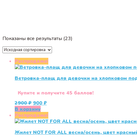
Показаны все результаты (23)
Распродажа!
Ветровка-плащ для девочки на хлопковом под
Купите и получите 45 баллов!
Первоначальная
Текущая
2900
₽
900
₽
цена
цена:
В корзину
составляла
900 ₽.
Распродажа!
2900 ₽.
Жилет NOT FOR ALL весна/осень, цвет красны