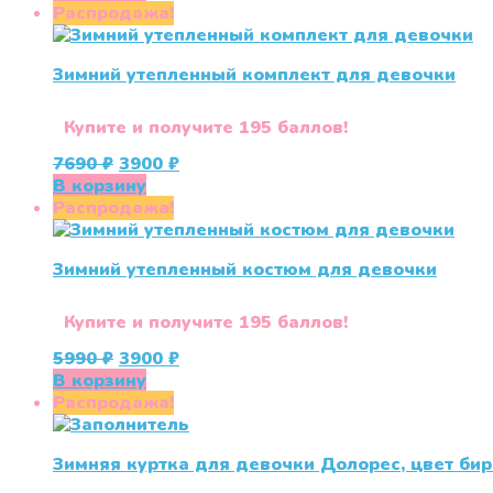
составляла
1000 ₽.
Распродажа!
2500 ₽.
Зимний утепленный комплект для девочки
Купите и получите 195 баллов!
Первоначальная
Текущая
7690
₽
3900
₽
цена
цена:
В корзину
составляла
3900 ₽.
Распродажа!
7690 ₽.
Зимний утепленный костюм для девочки
Купите и получите 195 баллов!
Первоначальная
Текущая
5990
₽
3900
₽
цена
цена:
В корзину
составляла
3900 ₽.
Распродажа!
5990 ₽.
Зимняя куртка для девочки Долорес, цвет би