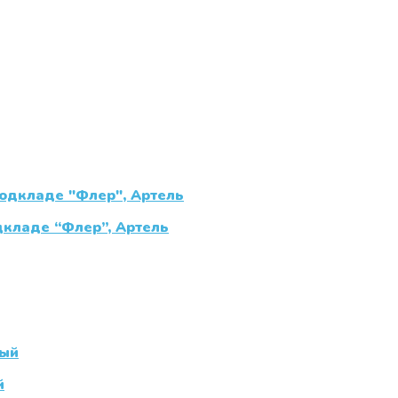
кладе “Флер”, Артель
й