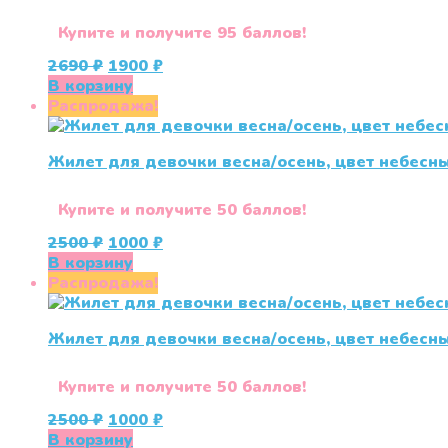
Купите и получите 95 баллов!
Первоначальная
Текущая
2690
₽
1900
₽
цена
цена:
В корзину
составляла
1900 ₽.
Распродажа!
2690 ₽.
Жилет для девочки весна/осень, цвет небесн
Купите и получите 50 баллов!
Первоначальная
Текущая
2500
₽
1000
₽
цена
цена:
В корзину
составляла
1000 ₽.
Распродажа!
2500 ₽.
Жилет для девочки весна/осень, цвет небесн
Купите и получите 50 баллов!
Первоначальная
Текущая
2500
₽
1000
₽
цена
цена:
В корзину