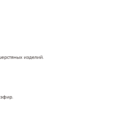
шерстяных изделий.
иэфир.