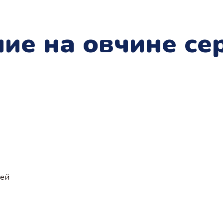
ие на овчине се
ией