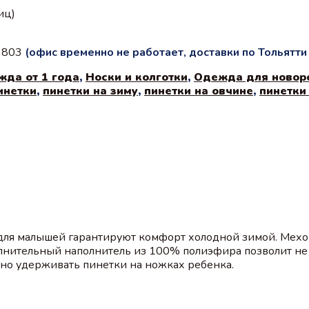
иц)
с 803
(офис временно не работает, доставки по Тольятт
жда от 1 года
,
Носки и колготки
,
Одежда для ново
инетки
,
пинетки на зиму
,
пинетки на овчине
,
пинетки
ля малышей гарантируют комфорт холодной зимой. Мехов
олнительный наполнитель из 100% полиэфира позволит не
но удерживать пинетки на ножках ребенка.