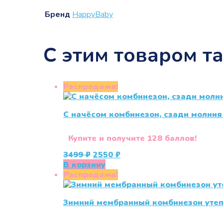
Бренд
HappyBaby
С этим товаром т
Распродажа!
С начёсом комбинезон, сзади молния 
Купите и получите 128 баллов!
Первоначальная
Текущая
3499
₽
2550
₽
цена
цена:
В корзину
составляла
2550 ₽.
Распродажа!
3499 ₽.
Зимний мембранный комбинезон уте