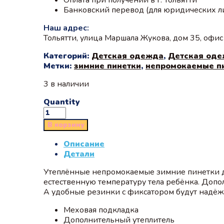
Банковский перевод (для юридических л
Наш адрес:
Тольятти, улица Маршала Жукова, дом 35, офи
Категорий:
Детская одежда
,
Детская оде
Метки:
зимние пинетки
,
непромокаемые п
3 в наличии
Quantity
В корзину
Описание
Детали
Утеплённые непромокаемые зимние пинетки д
естественную температуру тела ребёнка. Доп
А удобные резинки с фиксатором будут надёж
Меховая подкладка
Дополнительный утеплитель