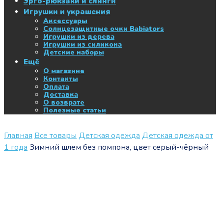
Эрго-рюкзаки и слинги
Игрушки и украшения
Аксессуары
Солнцезащитные очки Babiators
Игрушки из дерева
Игрушки из силикона
Детские наборы
Ещё
О магазине
Контакты
Оплата
Доставка
О возврате
Полезные статьи
Главная
Все товары
Детская одежда
Детская одежда от
1 года
Зимний шлем без помпона, цвет серый-чёрный