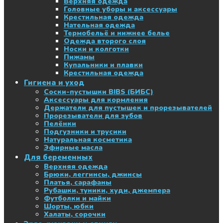
Верхняя одежда
Головные уборы и аксессуары
Крестильная одежда
Нательная одежда
Термобельё и нижнее белье
Одежда второго слоя
Носки и колготки
Пижамы
Купальники и плавки
Крестильная одежда
Гигиена и уход
Соски-пустышки BIBS (БИБС)
Аксессуары для кормления
Держатели для пустышек и прорезывателей
Прорезыватели для зубов
Пелёнки
Подгузники и трусики
Натуральная косметика
Эфирные масла
Для беременных
Верхняя одежда
Брюки, леггинсы, джинсы
Платья, сарафаны
Рубашки, туники, худи, джемпера
Футболки и майки
Шорты, юбки
Халаты, сорочки