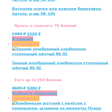
вариаций.
Весенняя куртка для девочки бирюзовая,
Опции
Артель, р-ры 98, 104
можно
выбрать
на
Купите и получите 75 баллов!
странице
Первоначальная
Текущая
2990
₽
1500
₽
товара.
цена
цена:
В корзину
составляла
1500 ₽.
Распродажа!
2990 ₽.
Зимний мембранный комбинезон утепленный
жёлтый 86-92
Earn up to 250 баллов.
Первоначальная
Текущая
8699
₽
5000
₽
цена
цена:
Этот
Выберите параметры
составляла
5000 ₽.
товар
Распродажа!
8699 ₽.
имеет
несколько