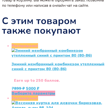
товар в корзину. Вы можете оформить заказ, позвонив
по телефону или написав в онлайн чат на сайте.
С этим товаром
также покупают
Распродажа!
Зимний мембранный комбинезон утепленный
синий с принтом 80 (80-86)
Earn up to 250 баллов.
Первоначальная
Текущая
7899
₽
5000
₽
цена
цена:
Этот
Выберите параметры
составляла
5000 ₽.
товар
Распродажа!
7899 ₽.
имеет
несколько