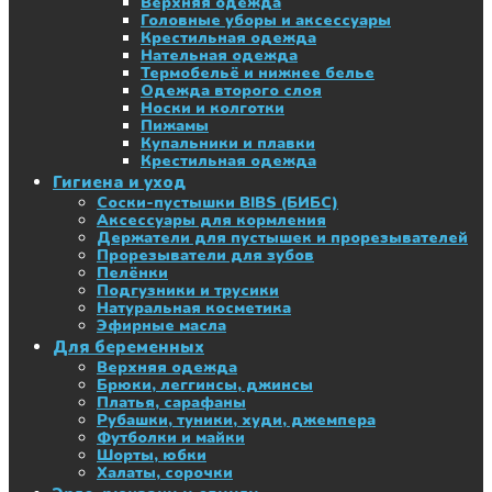
Верхняя одежда
Головные уборы и аксессуары
Крестильная одежда
Нательная одежда
Термобельё и нижнее белье
Одежда второго слоя
Носки и колготки
Пижамы
Купальники и плавки
Крестильная одежда
Гигиена и уход
Соски-пустышки BIBS (БИБС)
Аксессуары для кормления
Держатели для пустышек и прорезывателей
Прорезыватели для зубов
Пелёнки
Подгузники и трусики
Натуральная косметика
Эфирные масла
Для беременных
Верхняя одежда
Брюки, леггинсы, джинсы
Платья, сарафаны
Рубашки, туники, худи, джемпера
Футболки и майки
Шорты, юбки
Халаты, сорочки