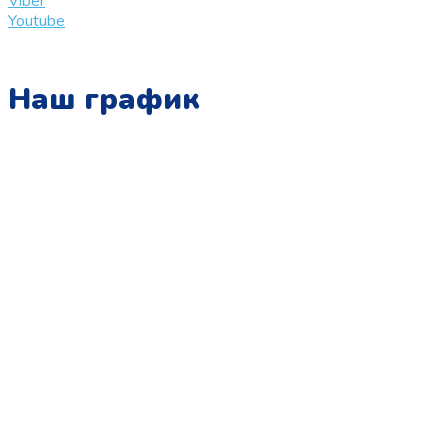
Viber
Youtube
Наш график
Понедельник:
с 10:00 до 15:00
Вторник:
с 13:00 до 19:00
Среда:
с 10:00 до 15:00
Четверг:
с 13:00 до 19:00
Пятница:
с 10:00 до 15:00
Суббота:
с 12:00 до 18:00
Воскресенье:
в офисе выходной