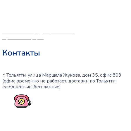
центрам в поисках качественной одежды, игрушек и
различных детских принадлежностей. Поэтому мы
создали удобный интернет-магазин товаров для детей
и будущих мам.
Политика конфиденциальности
Публичная оферта
Контакты
г. Тольятти, улица Маршала Жукова, дом 35, офис 803
(офис временно не работает, доставки по Тольятти
ежедневные, бесплатные)
+7 (909) 365-40-53