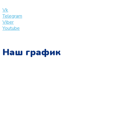
info@slinglife.ru
Vk
Telegram
Viber
Youtube
Наш график
Понедельник:
с 10:00 до 15:00
Вторник:
с 13:00 до 19:00
Среда:
с 10:00 до 15:00
Четверг:
с 13:00 до 19:00
Пятница:
с 10:00 до 15:00