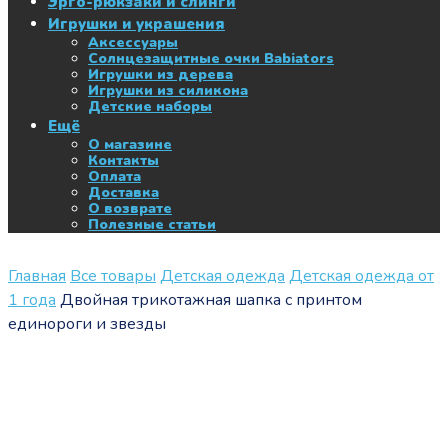
Эрго-рюкзаки и слинги
Игрушки и украшения
Аксессуары
Солнцезащитные очки Babiators
Игрушки из дерева
Игрушки из силикона
Детские наборы
Ещё
О магазине
Контакты
Оплата
Доставка
О возврате
Полезные статьи
Главная
Все товары
Детская одежда
Детская одежда от
1 года
Двойная трикотажная шапка с принтом
единороги и звезды