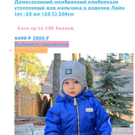
Демисезонный мембранный комбинезон
утепленный для мальчика и девочки Лайм
(от -10 до +10 С) 104см
Earn up to 195 баллов.
Первоначальная
Текущая
6490
₽
3890
₽
цена
цена:
Этот
Выберите параметры
составляла
3890 ₽.
товар
Распродажа!
6490 ₽.
имеет
несколько
вариаций.
Опции
можно
выбрать
на
странице
товара.