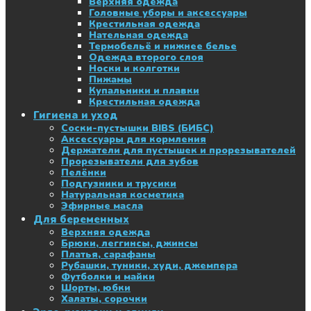
Верхняя одежда
Головные уборы и аксессуары
Крестильная одежда
Нательная одежда
Термобельё и нижнее белье
Одежда второго слоя
Носки и колготки
Пижамы
Купальники и плавки
Крестильная одежда
Гигиена и уход
Соски-пустышки BIBS (БИБС)
Аксессуары для кормления
Держатели для пустышек и прорезывателей
Прорезыватели для зубов
Пелёнки
Подгузники и трусики
Натуральная косметика
Эфирные масла
Для беременных
Верхняя одежда
Брюки, леггинсы, джинсы
Платья, сарафаны
Рубашки, туники, худи, джемпера
Футболки и майки
Шорты, юбки
Халаты, сорочки