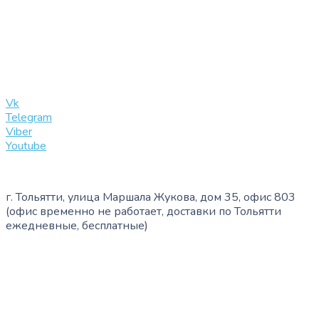
+7 (909) 365-40-53
info@slinglife.ru
Vk
Telegram
Viber
Youtube
г. Тольятти, улица Маршала Жукова, дом 35, офис 803
(офис временно не работает, доставки по Тольятти
ежедневные, бесплатные)
+7 (909) 365-40-53