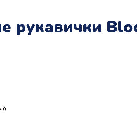
е рукавички Blo
ией