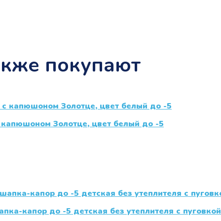
акже покупают
капюшоном Золотце, цвет белый до -5
пка-капор до -5 детская без утеплителя с пуговкой