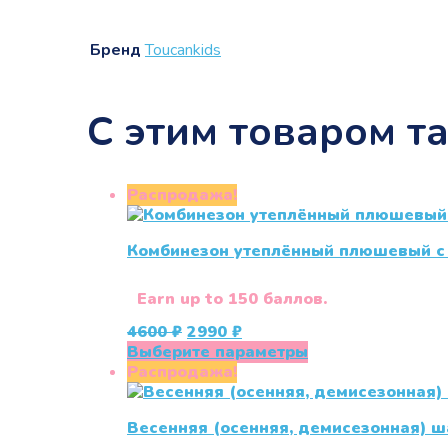
Бренд
Touсankids
С этим товаром т
Распродажа!
Комбинезон утеплённый плюшевый с 
Earn up to 150 баллов.
Первоначальная
Текущая
4600
₽
2990
₽
цена
цена:
Этот
Выберите параметры
составляла
2990 ₽.
товар
Распродажа!
4600 ₽.
имеет
несколько
Весенняя (осенняя, демисезонная) ша
вариаций.