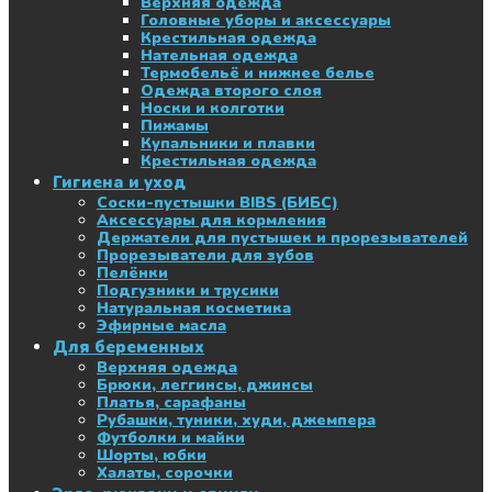
Верхняя одежда
Головные уборы и аксессуары
Крестильная одежда
Нательная одежда
Термобельё и нижнее белье
Одежда второго слоя
Носки и колготки
Пижамы
Купальники и плавки
Крестильная одежда
Гигиена и уход
Соски-пустышки BIBS (БИБС)
Аксессуары для кормления
Держатели для пустышек и прорезывателей
Прорезыватели для зубов
Пелёнки
Подгузники и трусики
Натуральная косметика
Эфирные масла
Для беременных
Верхняя одежда
Брюки, леггинсы, джинсы
Платья, сарафаны
Рубашки, туники, худи, джемпера
Футболки и майки
Шорты, юбки
Халаты, сорочки