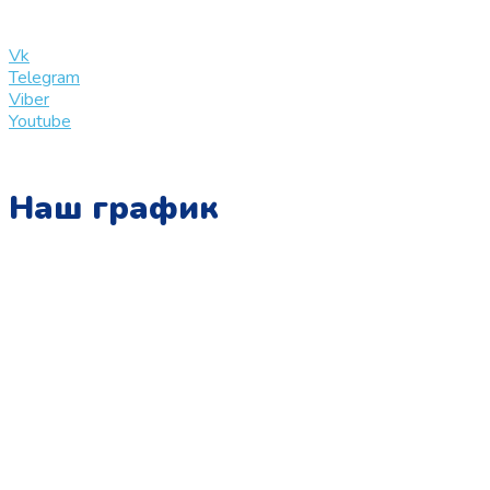
info@slinglife.ru
Vk
Telegram
Viber
Youtube
Наш график
Понедельник:
с 10:00 до 15:00
Вторник:
с 13:00 до 19:00
Среда:
с 10:00 до 15:00
Четверг:
с 13:00 до 19:00
Пятница: