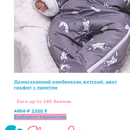
Демисезонный комбинезон детский, цвет
графит с принтом
Earn up to 165 баллов.
Первоначальная
Текущая
4850
₽
3300
₽
цена
цена:
Этот
Выберите параметры
составляла
3300 ₽.
товар
4850 ₽.
имеет