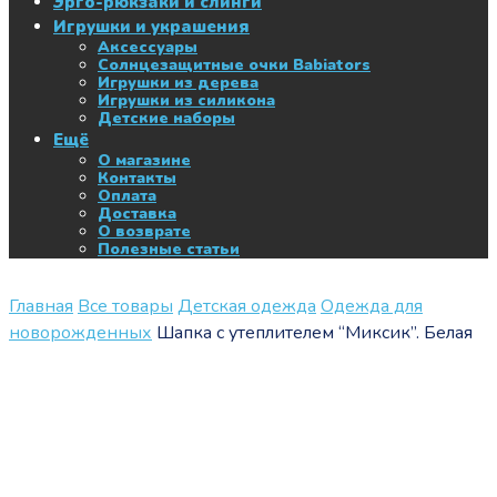
Эрго-рюкзаки и слинги
Игрушки и украшения
Аксессуары
Солнцезащитные очки Babiators
Игрушки из дерева
Игрушки из силикона
Детские наборы
Ещё
О магазине
Контакты
Оплата
Доставка
О возврате
Полезные статьи
Главная
Все товары
Детская одежда
Одежда для
новорожденных
Шапка с утеплителем “Миксик”. Белая