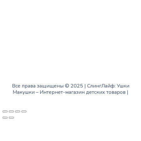
с 10:00 до 15:00
Суббота:
с 12:00 до 18:00
Воскресенье:
в офисе выходной
Все права защищены © 2025 | СлингЛайф: Ушки
Макушки –
Интернет-магазин детских товаров
|
Fofanov.su