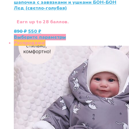
шапочка с завязками и ушками БОН-БОН
Лед (светло-голубая)
Earn up to 28 баллов.
Первоначальная
Текущая
890
₽
550
₽
цена
цена:
Этот
Выберите параметры
составляла
550 ₽.
товар
Распродажа!
890 ₽.
имеет
несколько
вариаций.
Опции
можно
выбрать
на
странице
товара.