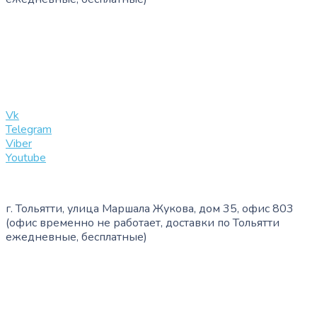
+7 (909) 365-40-53
info@slinglife.ru
Vk
Telegram
Viber
Youtube
г. Тольятти, улица Маршала Жукова, дом 35, офис 803
(офис временно не работает, доставки по Тольятти
ежедневные, бесплатные)
+7 (909) 365-40-53