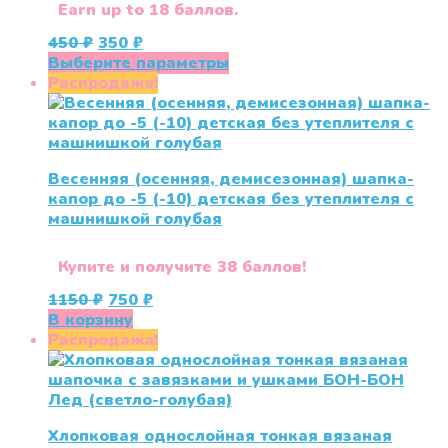
Earn up to 18 баллов.
Первоначальная
Текущая
450
₽
350
₽
цена
цена:
Этот
Выберите параметры
составляла
350 ₽.
товар
Распродажа!
450 ₽.
имеет
несколько
вариаций.
Опции
Весенняя (осенняя, демисезонная) шапка-
можно
капор до -5 (-10) детская без утеплителя с
выбрать
машнишкой голубая
на
странице
товара.
Купите и получите 38 баллов!
Первоначальная
Текущая
1150
₽
750
₽
цена
цена:
В корзину
составляла
750 ₽.
Распродажа!
1150 ₽.
Хлопковая однослойная тонкая вязаная