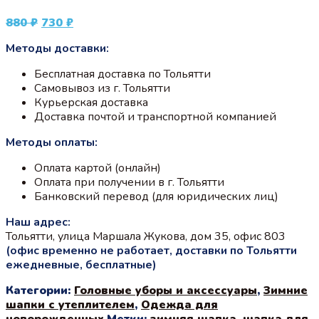
Первоначальная
Текущая
880
₽
730
₽
цена
цена:
Методы доставки:
составляла
730 ₽.
880 ₽.
Бесплатная доставка по Тольятти
Самовывоз из г. Тольятти
Курьерская доставка
Доставка почтой и транспортной компанией
Методы оплаты:
Оплата картой (онлайн)
Оплата при получении в г. Тольятти
Банковский перевод (для юридических лиц)
Наш адрес:
Тольятти, улица Маршала Жукова, дом 35, офис 803
(офис временно не работает, доставки по Тольятти
ежедневные, бесплатные)
Категории:
Головные уборы и аксессуары
,
Зимние
шапки с утеплителем
,
Одежда для
новорожденных
Метки:
зимняя шапка
,
шапка для