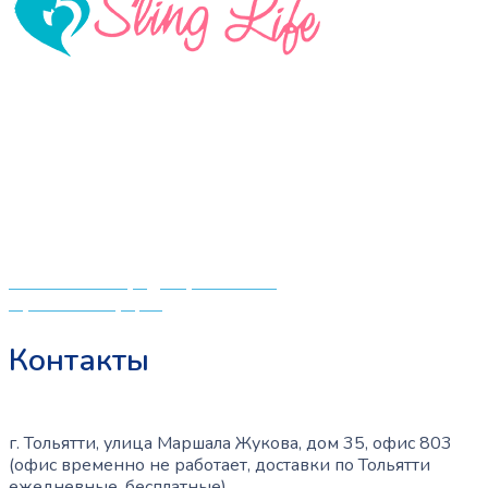
несколько
вариаций.
Опции
можно
«СлингЛайф: Ушки Макушки» предлагает широкий
выбрать
выбор качественных детских товаров от лучших
на
мировых производителей по низким ценам. Мы знаем,
странице
что мамочкам некогда бегать по магазинам и торговым
товара.
центрам в поисках качественной одежды, игрушек и
различных детских принадлежностей. Поэтому мы
создали удобный интернет-магазин товаров для детей
и будущих мам.
Политика конфиденциальности
Публичная оферта
Контакты
г. Тольятти, улица Маршала Жукова, дом 35, офис 803
(офис временно не работает, доставки по Тольятти
ежедневные, бесплатные)