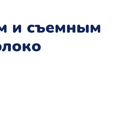
м и съемным
олоко