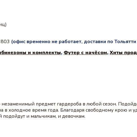
иц)
с 803
(офис временно не работает, доставки по Тольятт
мбинезоны и комплекты
,
Футер с начёсом
,
Хиты про
– незаменимый предмет гардероба в любой сезон. Подойд
ва в холодное время года. Благодаря свободному крою и у
 подойдут и мальчикам, и девочкам.