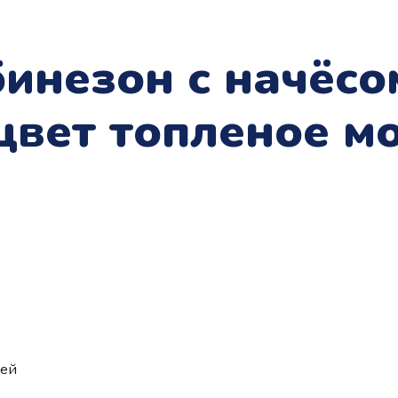
инезон с начёсо
цвет топленое м
ией