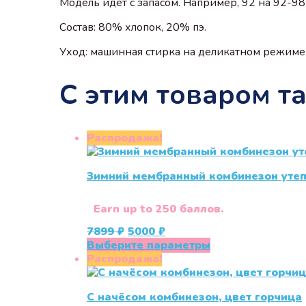
Модель идёт с запасом. Например, 92 на 92-98
Состав: 80% хлопок, 20% пэ.
Уход: машинная стирка на деликатном режиме 
С этим товаром т
Распродажа!
Зимний мембранный комбинезон утепл
Earn up to 250 баллов.
Первоначальная
Текущая
7899
₽
5000
₽
цена
цена:
Этот
Выберите параметры
составляла
5000 ₽.
товар
Распродажа!
7899 ₽.
имеет
несколько
С начёсом комбинезон, цвет горчица
вариаций.