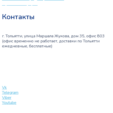
Публичная оферта
Контакты
г. Тольятти, улица Маршала Жукова, дом 35, офис 803
(офис временно не работает, доставки по Тольятти
ежедневные, бесплатные)
+7 (909) 365-40-53
info@slinglife.ru
Vk
Telegram
Viber
Youtube