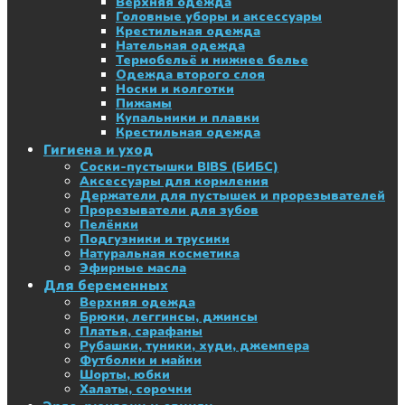
Верхняя одежда
Головные уборы и аксессуары
Крестильная одежда
Нательная одежда
Термобельё и нижнее белье
Одежда второго слоя
Носки и колготки
Пижамы
Купальники и плавки
Крестильная одежда
Гигиена и уход
Соски-пустышки BIBS (БИБС)
Аксессуары для кормления
Держатели для пустышек и прорезывателей
Прорезыватели для зубов
Пелёнки
Подгузники и трусики
Натуральная косметика
Эфирные масла
Для беременных
Верхняя одежда
Брюки, леггинсы, джинсы
Платья, сарафаны
Рубашки, туники, худи, джемпера
Футболки и майки
Шорты, юбки
Халаты, сорочки