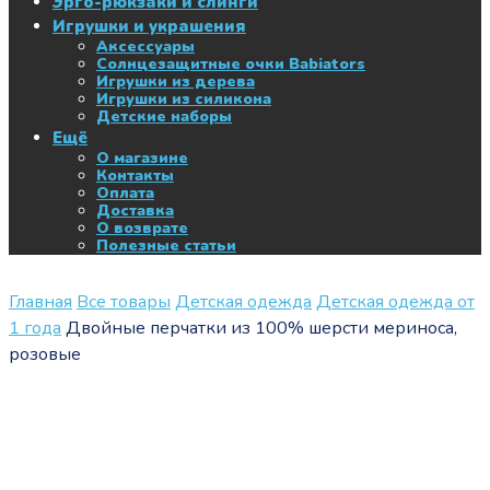
Эрго-рюкзаки и слинги
Игрушки и украшения
Аксессуары
Солнцезащитные очки Babiators
Игрушки из дерева
Игрушки из силикона
Детские наборы
Ещё
О магазине
Контакты
Оплата
Доставка
О возврате
Полезные статьи
Главная
Все товары
Детская одежда
Детская одежда от
1 года
Двойные перчатки из 100% шерсти мериноса,
розовые