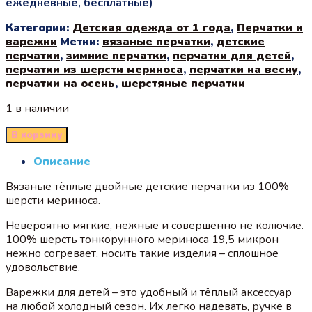
ежедневные, бесплатные)
Категории:
Детская одежда от 1 года
,
Перчатки и
варежки
Метки:
вязаные перчатки
,
детские
перчатки
,
зимние перчатки
,
перчатки для детей
,
перчатки из шерсти мериноса
,
перчатки на весну
,
перчатки на осень
,
шерстяные перчатки
1 в наличии
В корзину
Описание
Вязаные тёплые двойные детские перчатки из 100%
шерсти мериноса.
Невероятно мягкие, нежные и совершенно не колючие.
100% шерсть тонкорунного мериноса 19,5 микрон
нежно согревает, носить такие изделия – сплошное
удовольствие.
Варежки для детей – это удобный и тёплый аксессуар
на любой холодный сезон. Их легко надевать, ручке в