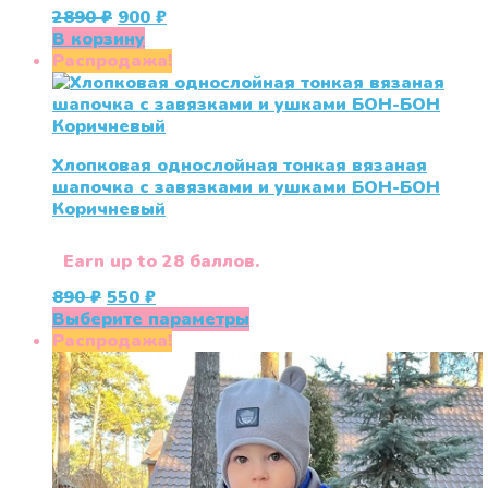
Первоначальная
Текущая
2890
₽
900
₽
цена
цена:
В корзину
составляла
900 ₽.
Распродажа!
2890 ₽.
Хлопковая однослойная тонкая вязаная
шапочка с завязками и ушками БОН-БОН
Коричневый
Earn up to 28 баллов.
Первоначальная
Текущая
890
₽
550
₽
цена
цена:
Этот
Выберите параметры
составляла
550 ₽.
товар
Распродажа!
890 ₽.
имеет
несколько
вариаций.
Опции
можно
выбрать