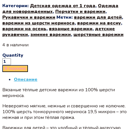
Категории:
Детская одежда от 1 года
,
Одежда
для новорожденных
,
Перчатки и варежки
,
Рукавички и варежки
Метки:
варежки для детей
,
варежки из шерсти мериноса
,
варежки на весну
,
варежки на осень
,
вязаные варежки
,
детские
рукавички
,
зимние варежки
,
шерстяные варежки
4 в наличии
Quantity
В корзину
Описание
Вязаные тёплые детские варежки из 100% шерсти
мериноса.
Невероятно мягкие, нежные и совершенно не колючие.
100% шерсть тонкорунного мериноса 19,5 микрон – это
нежная и при этом тёплая пряжа.
Варежки для детей – это удобный и тёплый аксессуар