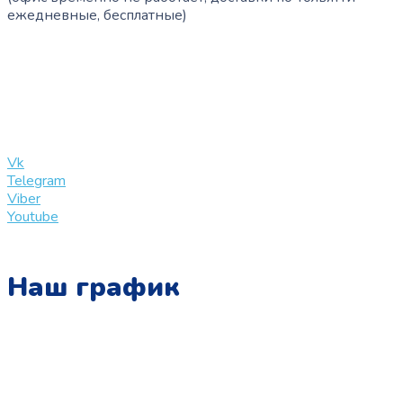
ежедневные, бесплатные)
+7 (909) 365-40-53
info@slinglife.ru
Vk
Telegram
Viber
Youtube
Наш график
Понедельник:
с 10:00 до 15:00
Вторник: