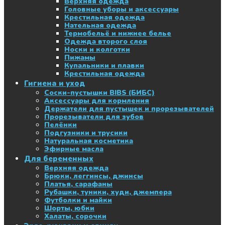
Верхняя одежда
Головные уборы и аксессуары
Крестильная одежда
Нательная одежда
Термобельё и нижнее белье
Одежда второго слоя
Носки и колготки
Пижамы
Купальники и плавки
Крестильная одежда
Гигиена и уход
Соски-пустышки BIBS (БИБС)
Аксессуары для кормления
Держатели для пустышек и прорезывателей
Прорезыватели для зубов
Пелёнки
Подгузники и трусики
Натуральная косметика
Эфирные масла
Для беременных
Верхняя одежда
Брюки, леггинсы, джинсы
Платья, сарафаны
Рубашки, туники, худи, джемпера
Футболки и майки
Шорты, юбки
Халаты, сорочки