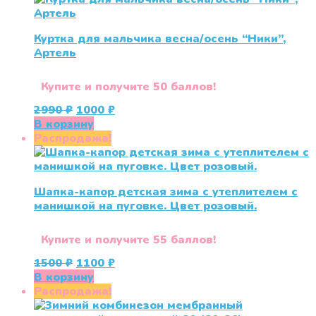
Куртка для мальчика весна/осень “Ники”,
Артель
Купите и получите 50 баллов!
Первоначальная
Текущая
2990
₽
1000
₽
цена
цена:
В корзину
составляла
1000 ₽.
Распродажа!
2990 ₽.
Шапка-капор детская зима с утеплителем с
манишкой на пуговке. Цвет розовый.
Купите и получите 55 баллов!
Первоначальная
Текущая
1500
₽
1100
₽
цена
цена:
В корзину
составляла
1100 ₽.
Распродажа!
1500 ₽.