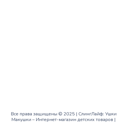
с 13:00 до 19:00
Среда:
с 10:00 до 15:00
Четверг:
с 13:00 до 19:00
Пятница:
с 10:00 до 15:00
Суббота:
с 12:00 до 18:00
Воскресенье:
в офисе выходной
Все права защищены © 2025 | СлингЛайф: Ушки
Макушки –
Интернет-магазин детских товаров
|
Fofanov.su