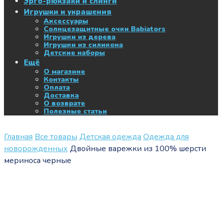
Эрго-рюкзаки и слинги
Игрушки и украшения
Аксессуары
Солнцезащитные очки Babiators
Игрушки из дерева
Игрушки из силикона
Детские наборы
Ещё
О магазине
Контакты
Оплата
Доставка
О возврате
Полезные статьи
Главная
Все товары
Детская одежда
Одежда для
новорожденных
Двойные варежки из 100% шерсти
мериноса черные