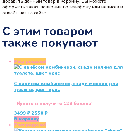
добавить данный товар в корзину. Вы можете
оформить заказ, позвонив по телефону или написав в
онлайн чат на сайте.
С этим товаром
также покупают
Распродажа!
С начёсом комбинезон, сзади молния для
туалета, цвет ирис
Купите и получите 128 баллов!
Первоначальная
Текущая
3499
₽
2550
₽
цена
цена:
В корзину
составляла
2550 ₽.
Распродажа!
3499 ₽.