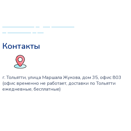
различных детских принадлежностей. Поэтому мы
создали удобный интернет-магазин товаров для детей
и будущих мам.
Политика конфиденциальности
Публичная оферта
Контакты
г. Тольятти, улица Маршала Жукова, дом 35, офис 803
(офис временно не работает, доставки по Тольятти
ежедневные, бесплатные)
+7 (909) 365-40-53