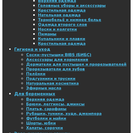
Верхняя одежда
Головные уборы и аксессуары
Крестильная одежда
Нательная одежда
Термобельё и нижнее белье
Одежда второго слоя
Носки и колготки
Пижамы
Купальники и плавки
Крестильная одежда
Гигиена и уход
Соски-пустышки BIBS (БИБС)
Аксессуары для кормления
Держатели для пустышек и прорезывателей
Прорезыватели для зубов
Пелёнки
Подгузники и трусики
Натуральная косметика
Эфирные масла
Для беременных
Верхняя одежда
Брюки, леггинсы, джинсы
Платья, сарафаны
Рубашки, туники, худи, джемпера
Футболки и майки
Шорты, юбки
Халаты, сорочки