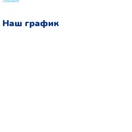
Youtube
Наш график
Понедельник:
с 10:00 до 15:00
Вторник:
с 13:00 до 19:00
Среда:
с 10:00 до 15:00
Четверг:
с 13:00 до 19:00
Пятница:
с 10:00 до 15:00
Суббота:
с 12:00 до 18:00
Воскресенье:
в офисе выходной