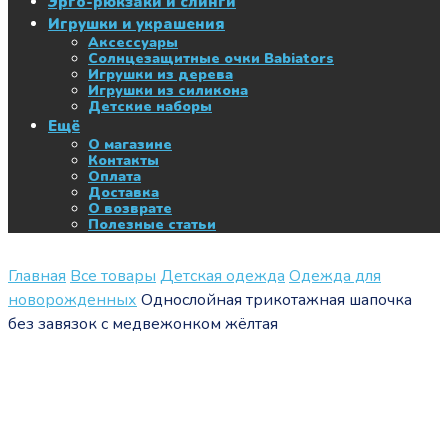
Эрго-рюкзаки и слинги
Игрушки и украшения
Аксессуары
Солнцезащитные очки Babiators
Игрушки из дерева
Игрушки из силикона
Детские наборы
Ещё
О магазине
Контакты
Оплата
Доставка
О возврате
Полезные статьи
Главная
Все товары
Детская одежда
Одежда для
новорожденных
Однослойная трикотажная шапочка
без завязок с медвежонком жёлтая