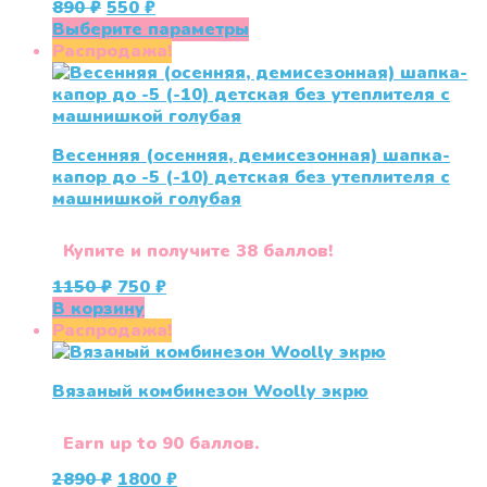
Первоначальная
Текущая
890
₽
550
₽
цена
цена:
Этот
Выберите параметры
составляла
550 ₽.
товар
Распродажа!
890 ₽.
имеет
несколько
вариаций.
Опции
Весенняя (осенняя, демисезонная) шапка-
можно
капор до -5 (-10) детская без утеплителя с
выбрать
машнишкой голубая
на
странице
товара.
Купите и получите 38 баллов!
Первоначальная
Текущая
1150
₽
750
₽
цена
цена:
В корзину
составляла
750 ₽.
Распродажа!
1150 ₽.
Вязаный комбинезон Woolly экрю
Earn up to 90 баллов.
Первоначальная
Текущая
2890
₽
1800
₽