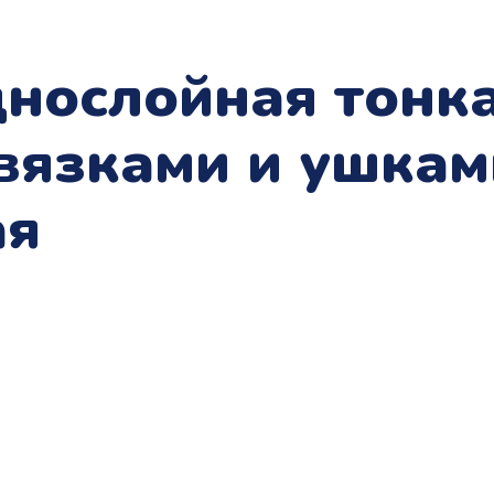
нослойная тонка
авязками и ушка
ая