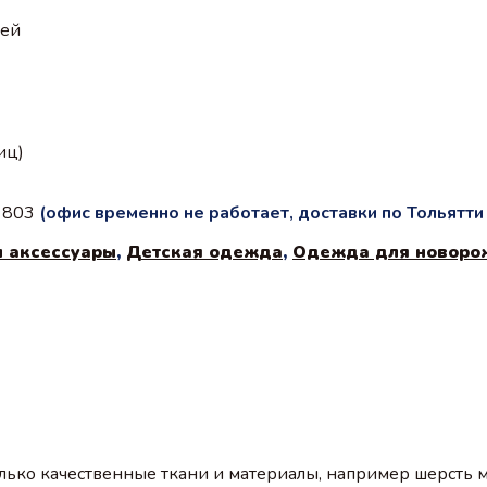
ией
иц)
с 803
(офис временно не работает, доставки по Тольятт
и аксессуары
,
Детская одежда
,
Одежда для новоро
ько качественные ткани и материалы, например шерсть ме