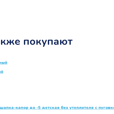
акже покупают
ый