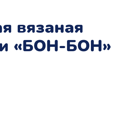
я вязаная
ми «БОН-БОН»