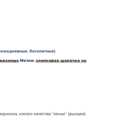
и ежедневные, бесплатные)
жденных
Метки:
хлопковая шапочка на
риноса, хлопок качества “пенье” (высшее).