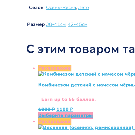
Сезон
Осень-Весна
,
Лето
Размер
38-41см
,
42-45см
С этим товаром т
Распродажа!
Комбинезон детский с начесом чёрн
Earn up to 55 баллов.
Первоначальная
Текущая
1900
₽
1100
₽
цена
цена:
Этот
Выберите параметры
составляла
1100 ₽.
товар
Распродажа!
1900 ₽.
имеет
несколько