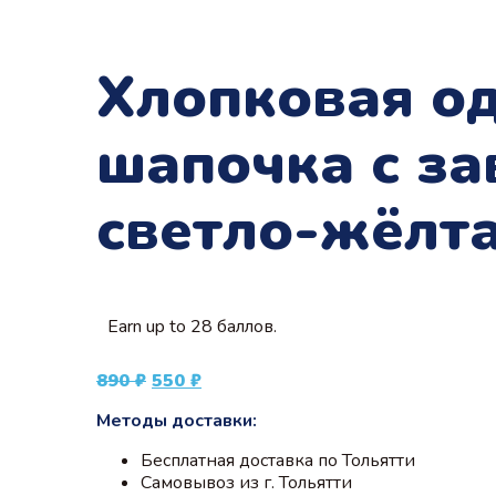
Хлопковая од
шапочка с з
светло-жёлт
Earn up to 28 баллов.
Первоначальная
Текущая
890
₽
550
₽
цена
цена:
Методы доставки:
составляла
550 ₽.
890 ₽.
Бесплатная доставка по Тольятти
Самовывоз из г. Тольятти